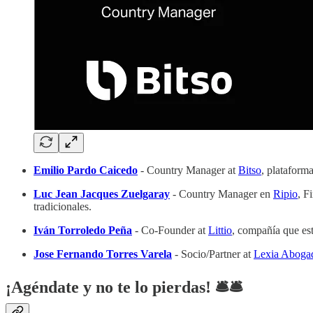
Emilio Pardo Caicedo
- Country Manager at
Bitso
, plataform
Luc Jean Jacques Zuelgaray
- Country Manager en
Ripio
, F
tradicionales.
Iván Torroledo Peña
- Co-Founder at
Littio
, compañía que est
Jose Fernando Torres Varela
- Socio/Partner at
Lexia Aboga
¡Agéndate y no te lo pierdas! 🛎️​🛎️​