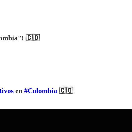
olombia"! 🇨🇴
tivos
en
#Colombia
🇨🇴