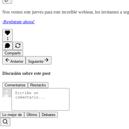
Nos vemos este jueves para este increíble webinar, los invitamos a se
¡Regístrate ahora!
1
Compartir
Anterior
Siguiente
Discusión sobre este post
Comentarios
Restacks
Lo mejor de
Último
Debates