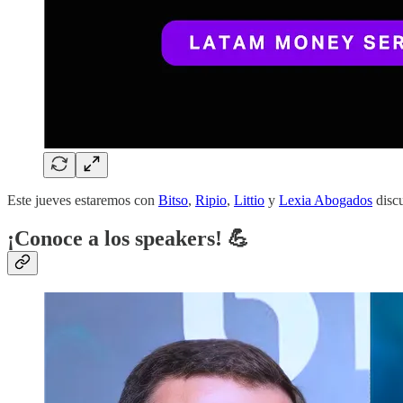
Este jueves estaremos con
Bitso
,
Ripio
,
Littio
y
Lexia Abogados
discu
¡Conoce a los speakers! 💪