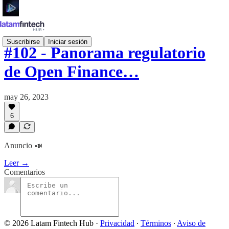
Suscribirse
Iniciar sesión
#102 - Panorama regulatorio
de Open Finance…
may 26, 2023
6
Anuncio 📣
Leer →
Comentarios
© 2026 Latam Fintech Hub
·
Privacidad
∙
Términos
∙
Aviso de