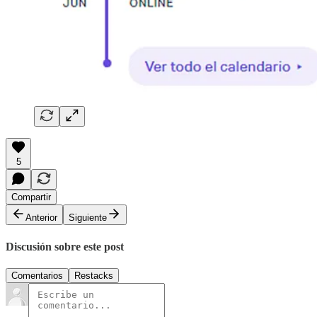
5
Compartir
Anterior
Siguiente
Discusión sobre este post
Comentarios
Restacks