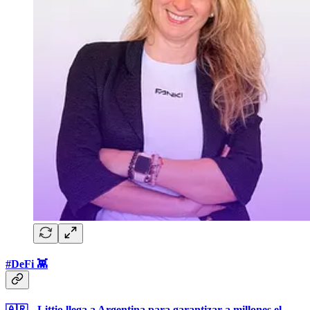
#DeFi 👾
🇦🇷
-
Littio llega a Argentina para garantizar a millones el