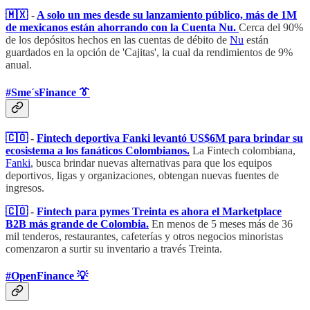
🇲🇽
-
A solo un mes desde su lanzamiento público, más de 1M
de mexicanos están ahorrando con la Cuenta Nu.
Cerca del 90%
de los depósitos hechos en las cuentas de débito de
Nu
están
guardados en la opción de 'Cajitas', la cual da rendimientos de 9%
anual.
#Sme´sFinance 👔
🇨🇴
-
Fintech deportiva Fanki levantó US$6M para brindar su
ecosistema a los fanáticos Colombianos.
La Fintech colombiana,
Fanki
, busca brindar nuevas alternativas para que los equipos
deportivos, ligas y organizaciones, obtengan nuevas fuentes de
ingresos.
🇨🇴
-
Fintech para pymes Treinta es ahora el Marketplace
B2B más grande de Colombia.
En menos de 5 meses más de 36
mil tenderos, restaurantes, cafeterías y otros negocios minoristas
comenzaron a surtir su inventario a través Treinta.
#OpenFinance 💡