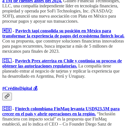
a 1M de clientes antes del 2024.
Galileo Financial Technologies,
LLC, una compañía independiente líder en tecnología financiera,
propiedad y operada por SoFi Technologies, Inc. (NASDAQ:
SOFI), anunció una nueva asociación con Plata en México para
procesar pagos y apoyar sus transacciones.
🇲🇽
-
Paytech tapi consolida su posición en México para
transformar la experiencia de pagos del ecosistema fintech local.
Con su propuesta, que construye soluciones financieras innovadoras
para pagos recurrentes, busca impactar a más de 5 millones de
mexicanos para finales de 2023.
🇨🇱
-
Paytech Prex aterriza en Chile y continúa su proceso de
obtener las autorizaciones regulatorias.
La compañía tiene
planeado entrar al negocio de tarjetas y replicar la experiencia que
ha desarrollado en Argentina, Perú y Uruguay.
#CréditoDigital 💰
🇨🇴
-
Fintech colombiana FinMaq levanta USD$23.5M para
crecer en el país y abrir operaciones en la región.
“Inclusión
financiera con impacto social” es la propuesta que FinMaq
estableció, así lo indica el CEO – Co Founder Diego Sanz de