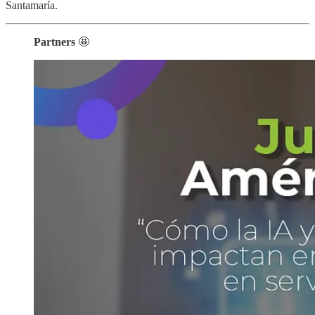
Santamaría.
Partners
🤩