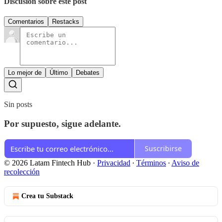
Discusión sobre este post
Comentarios
Restacks
Lo mejor de
Último
Debates
Sin posts
Por supuesto, sigue adelante.
Suscribirse
© 2026 Latam Fintech Hub
·
Privacidad
∙
Términos
∙
Aviso de
recolección
Crea tu Substack