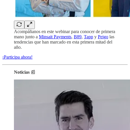
Acompáñanos en este webinar para conocer de primera
mano junto a
Minsait Payments
,
B89
,
Tapp
y
Peigo
las
tendencias que han marcado en esta primera mitad del
año.
¡Participa ahora!
Noticias
📰