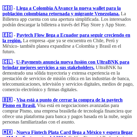
🇨🇴
-
Llega a Colombia AAvance la nueva wallet para la
población colombiana retornada y migrante Venezolana.
La
Billetera app cuenta con una apertura simplificada. Los interesados
podrán descargar la billetera a través del Play Store y App Store.
🇪🇨
-
Paytech Flow llega a Ecuador para seguir creciendo en
la región.
La empresa -que ya se encuentra en Chile, Perú y
México- también planea expandirse a Colombia y Brasil en el
futuro.
🇨🇱
-
U-Payments anuncia nueva fusión con UltraBNK para
brindar mejores servicios a sus stakeholders.
UltraBNK ha
demostrado una sólida trayectoria y extensa experiencia en la
prestación de servicios de misión crítica en las industrias de banca,
telecomunicaciones, televisión y servicios digitales, medios de pago,
comercio electrónico y firmas digitales.
🇧🇷
-
Visa está a punto de cerrar la compra de la paytech
Pismo en Brasil.
Visa está en negociaciones avanzadas para
comprar Pismo, una empresa brasileña de tecnología financiera que
ofrece una plataforma para banca y pagos basada en la nube, según
personas familiarizadas con el asunto.
🇲🇽
-
Nueva Fintech Plata Card llega a México y espera llegar