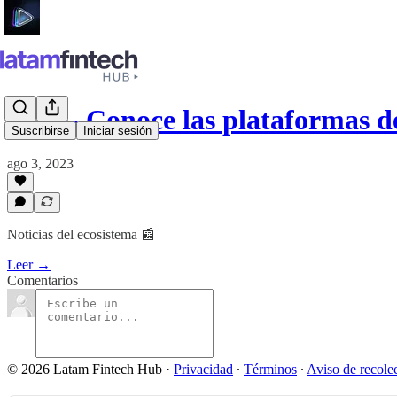
#112 - Conoce las plataformas
Suscribirse
Iniciar sesión
ago 3, 2023
Noticias del ecosistema 📰
Leer →
Comentarios
© 2026 Latam Fintech Hub
·
Privacidad
∙
Términos
∙
Aviso de recole