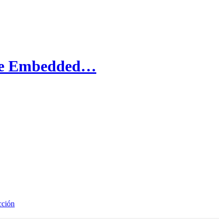
 de Embedded…
cción