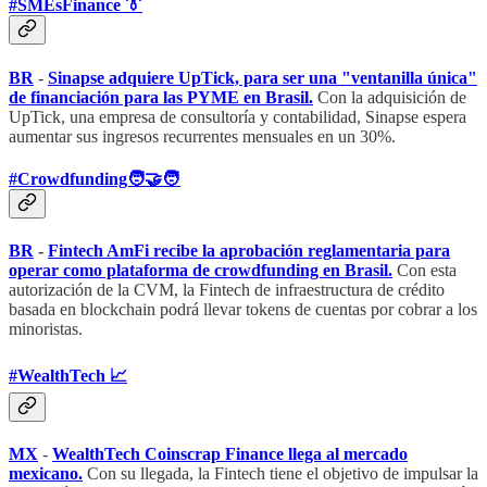
#SMEsFinance 👔
BR
-
Sinapse adquiere UpTick, para ser una "ventanilla única"
de financiación para las PYME en Brasil.
Con la adquisición de
UpTick, una empresa de consultoría y contabilidad, Sinapse espera
aumentar sus ingresos recurrentes mensuales en un 30%.
#Crowdfunding🧑‍🤝‍🧑
BR
-
Fintech AmFi recibe la aprobación reglamentaria para
operar como plataforma de crowdfunding en Brasil.
Con esta
autorización de la CVM, la Fintech de infraestructura de crédito
basada en blockchain podrá llevar tokens de cuentas por cobrar a los
minoristas.
#WealthTech 📈
MX
-
WealthTech Coinscrap Finance llega al mercado
mexicano.
Con su llegada, la Fintech tiene el objetivo de impulsar la