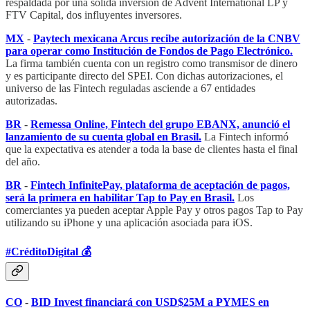
respaldada por una sólida inversión de Advent International LP y
FTV Capital, dos influyentes inversores.
MX
-
Paytech mexicana Arcus recibe autorización de la CNBV
para operar como Institución de Fondos de Pago Electrónico.
La firma también cuenta con un registro como transmisor de dinero
y es participante directo del SPEI. Con dichas autorizaciones, el
universo de las Fintech reguladas asciende a 67 entidades
autorizadas.
BR
-
Remessa Online, Fintech del grupo EBANX, anunció el
lanzamiento de su cuenta global en Brasil.
La Fintech informó
que la expectativa es atender a toda la base de clientes hasta el final
del año.
BR
-
Fintech InfinitePay, plataforma de aceptación de pagos,
será la primera en habilitar Tap to Pay en Brasil.
Los
comerciantes ya pueden aceptar Apple Pay y otros pagos Tap to Pay
utilizando su iPhone y una aplicación asociada para iOS.
#CréditoDigital 💰
CO
-
BID Invest financiará con USD$25M a PYMES en