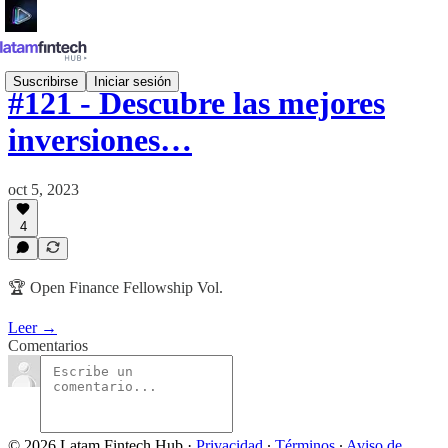
Suscribirse
Iniciar sesión
#121 - Descubre las mejores
inversiones…
oct 5, 2023
4
🏆 Open Finance Fellowship Vol.
Leer →
Comentarios
© 2026 Latam Fintech Hub
·
Privacidad
∙
Términos
∙
Aviso de