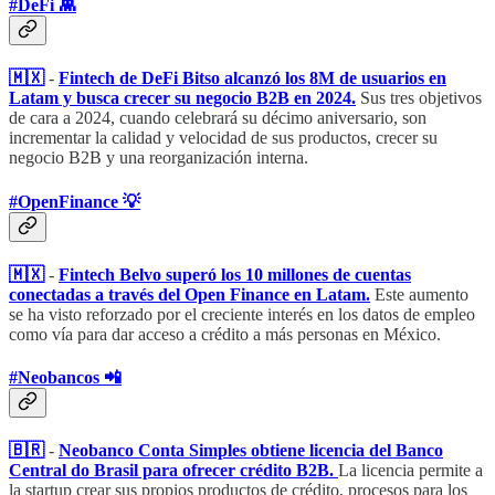
#DeFi 👾
🇲🇽
-
Fintech de DeFi Bitso alcanzó los 8M de usuarios en
Latam y busca crecer su negocio B2B en 2024.
Sus tres objetivos
de cara a 2024, cuando celebrará su décimo aniversario, son
incrementar la calidad y velocidad de sus productos, crecer su
negocio B2B y una reorganización interna.
#OpenFinance 💡
🇲🇽
-
Fintech Belvo superó los 10 millones de cuentas
conectadas a través del Open Finance en Latam.
Este aumento
se ha visto reforzado por el creciente interés en los datos de empleo
como vía para dar acceso a crédito a más personas en México.
#Neobancos 📲
🇧🇷
-
Neobanco Conta Simples obtiene licencia del Banco
Central do Brasil para ofrecer crédito B2B.
La licencia permite a
la startup crear sus propios productos de crédito, procesos para los