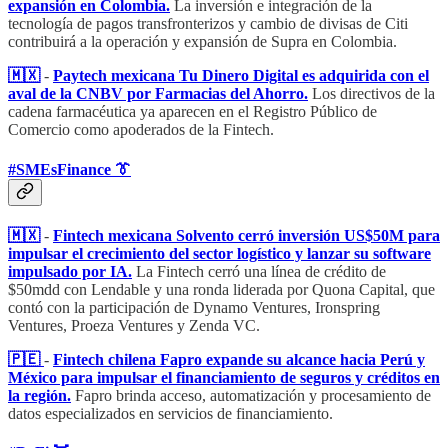
expansión en Colombia.
La inversión e integración de la
tecnología de pagos transfronterizos y cambio de divisas de Citi
contribuirá a la operación y expansión de Supra en Colombia.
🇲🇽
-
Paytech mexicana Tu Dinero Digital es adquirida con el
aval de la CNBV por Farmacias del Ahorro.
Los directivos de la
cadena farmacéutica ya aparecen en el Registro Público de
Comercio como apoderados de la Fintech.
#SMEsFinance 👔
🇲🇽
-
Fintech mexicana Solvento cerró inversión US$50M para
impulsar el crecimiento del sector logístico y lanzar su software
impulsado por IA.
La Fintech cerró una línea de crédito de
$50mdd con Lendable y una ronda liderada por Quona Capital, que
contó con la participación de Dynamo Ventures, Ironspring
Ventures, Proeza Ventures y Zenda VC.
🇵🇪
-
Fintech chilena Fapro expande su alcance hacia Perú y
México para impulsar el financiamiento de seguros y créditos en
la región.
Fapro brinda acceso, automatización y procesamiento de
datos especializados en servicios de financiamiento.