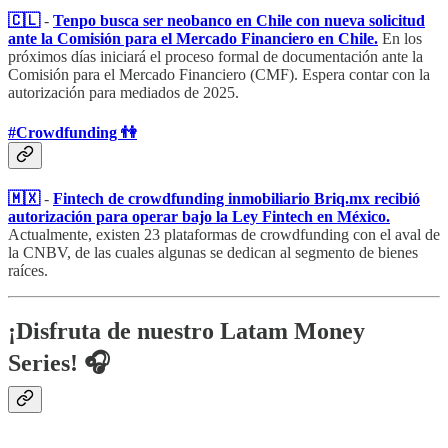
🇨🇱
-
Tenpo busca ser neobanco en Chile con nueva solicitud
ante la Comisión para el Mercado Financiero en Chile.
En los
próximos días iniciará el proceso formal de documentación ante la
Comisión para el Mercado Financiero (CMF). Espera contar con la
autorización para mediados de 2025.
#Crowdfunding 👫
🇲🇽
-
Fintech de crowdfunding inmobiliario Briq.mx recibió
autorización para operar bajo la Ley Fintech en México.
Actualmente, existen 23 plataformas de crowdfunding con el aval de
la CNBV, de las cuales algunas se dedican al segmento de bienes
raíces.
¡Disfruta de nuestro Latam Money
Series! 🎧