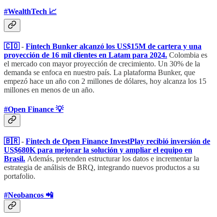
#WealthTech 📈
🇨🇴
-
Fintech Bunker alcanzó los US$15M de cartera y una
proyección de 16 mil clientes en Latam para 2024.
Colombia es
el mercado con mayor proyección de crecimiento. Un 30% de la
demanda se enfoca en nuestro país. La plataforma Bunker, que
empezó hace un año con 2 millones de dólares, hoy alcanza los 15
millones en menos de un año.
#Open Finance 💡
🇧🇷
-
Fintech de Open Finance InvestPlay recibió inversión de
US$680K para mejorar la solución y ampliar el equipo en
Brasil.
Además, pretenden estructurar los datos e incrementar la
estrategia de análisis de BRQ, integrando nuevos productos a su
portafolio.
#Neobancos 📲