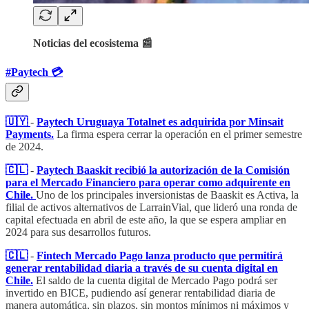
Noticias del ecosistema 📰
#Paytech 💳​
🇺🇾
-
Paytech Uruguaya Totalnet es adquirida por Minsait
Payments.
La firma espera cerrar la operación en el primer semestre
de 2024.
🇨🇱
-
Paytech Baaskit recibió la autorización de la Comisión
para el Mercado Financiero para operar como adquirente en
Chile.
Uno de los principales inversionistas de Baaskit es Activa, la
filial de activos alternativos de LarrainVial, que lideró una ronda de
capital efectuada en abril de este año, la que se espera ampliar en
2024 para sus desarrollos futuros.
🇨🇱
-
Fintech Mercado Pago lanza producto que permitirá
generar rentabilidad diaria a través de su cuenta digital en
Chile.
El saldo de la cuenta digital de Mercado Pago podrá ser
invertido en BICE, pudiendo así generar rentabilidad diaria de
manera automática, sin plazos, sin montos mínimos ni máximos y