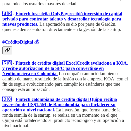
para todos los usuarios mayores de edad.
🇧🇷
-
Fintech brasileña OnlyPay recibió inversión de capital
privado para contratar talento y desarrollar tecnología para
nuevos productos.
La aportación se dio por parte de Gard2n,
quienes además entraron directamente en la gestión de la startup.
#CréditoDigital 💰
🇨🇴
-
Fintech de crédito digital ExcelCredit evoluciona a KOA,
y recibe autorización de la SFC para convertirse en
Neofinanciera en Colombia.
La compañía anunció también su
cambio de marca resultado de la fusión con la empresa KOA, con el
fin de seguir evolucionando para cumplir los estándares que trae
consigo esta autorización.
🇨🇴
-
Fintech colombiana de crédito digital Quipu recibió
inversión de US$1.5M de Bancolombia para fortalecer su
operación a nivel nacional.
La inversión, que forma parte de la
ronda semilla de la startup, se realiza en un momento en el que
Quipu está fortaleciendo su producto tecnológico y su operación a
nivel nacional.