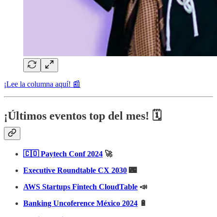
¡Lee la columna aquí! 📰
¡Últimos eventos top del mes! 🗓️
🇨🇴​ Paytech Conf 2024
🚀
Executive Roundtable CX 2030
🌃
AWS Startups Fintech CloudTable
📣
Banking Uncoference México 2024
🔋