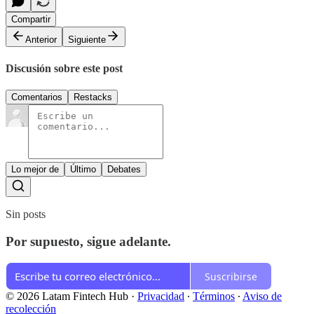
Compartir
Anterior
Siguiente
Discusión sobre este post
Comentarios
Restacks
Lo mejor de
Último
Debates
Sin posts
Por supuesto, sigue adelante.
Suscribirse
© 2026 Latam Fintech Hub
·
Privacidad
∙
Términos
∙
Aviso de
recolección