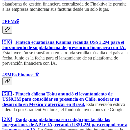
plataforma de gestión financiera centralizada de Finaktiva le permite
a las empresas monitorear sus facturas desde un solo lugar.
#PFM💰
🇪🇨
-
Fintech ecuatoriana Kamina recauda US$ 3.2M para el
lanzamiento de su plataforma de prevención financiera con IA.
Esta inversión se transforma en la ronda semilla más alta del país a la
fecha. Junio es la fecha para el lanzamiento de su plataforma de
prevención financiera con IA.
#SMEs Finance 👔
🇨🇱
-
Fintech chilena Toku anunció el levantamiento de
US$9.3M para consolidar su presencia en Chile, acelerar su
desarrollo en México y aterrizar en Brasil.
Esta inversión estuvo
liderada por Gradient Ventures, el fondo de inversiones de Google.
🇨🇴
-
Dapta, una plataforma sin código que facilita las
integraciones de API e IA, recauda US$1.2M para empoderar a
las pymes con IA.
La financiación marca un hito importante en la