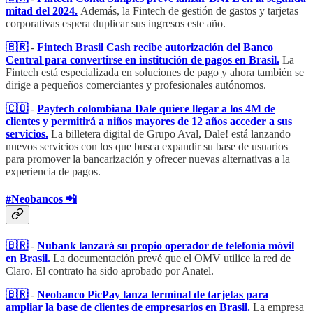
mitad del 2024.
Además, la Fintech de gestión de gastos y tarjetas
corporativas espera duplicar sus ingresos este año.
🇧🇷
-
Fintech Brasil Cash recibe autorización del Banco
Central para convertirse en institución de pagos en Brasil.
La
Fintech está especializada en soluciones de pago y ahora también se
dirige a pequeños comerciantes y profesionales autónomos.
🇨🇴
-
Paytech colombiana Dale quiere llegar a los 4M de
clientes y permitirá a niños mayores de 12 años acceder a sus
servicios.
La billetera digital de Grupo Aval, Dale! está lanzando
nuevos servicios con los que busca expandir su base de usuarios
para promover la bancarización y ofrecer nuevas alternativas a la
experiencia de pagos.
#Neobancos 📲
🇧🇷
-
Nubank lanzará su propio operador de telefonía móvil
en Brasil.
La documentación prevé que el OMV utilice la red de
Claro. El contrato ha sido aprobado por Anatel.
🇧🇷
-
Neobanco PicPay lanza terminal de tarjetas para
ampliar la base de clientes de empresarios en Brasil.
La empresa