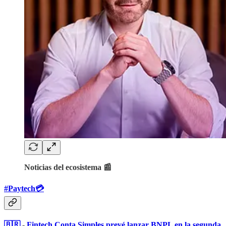
Noticias del ecosistema 📰
#Paytech💳​
🇧🇷
-
Fintech Conta Simples prevé lanzar BNPL en la segunda