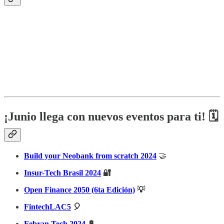
¡Junio llega con nuevos eventos para ti! 🗓️
Build your Neobank from scratch 2024
🤝
Insur-Tech Brasil 2024
🔐
Open Finance 2050 (6ta Edición)
💡
FintechLAC5
🎈
Febran Tech 2024
🔋