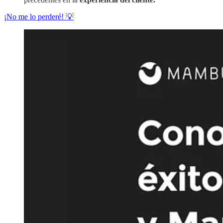
¡No me lo perderé! 💡