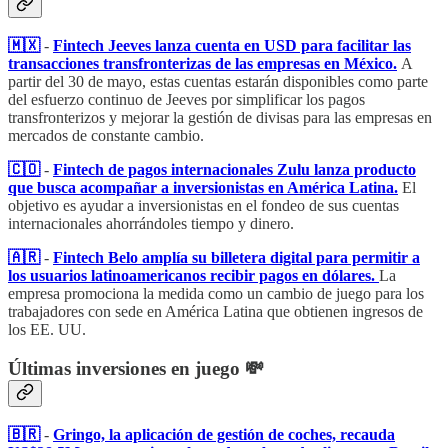
🇲🇽
-
Fintech Jeeves lanza cuenta en USD para facilitar las
transacciones transfronterizas de las empresas en México.
A
partir del 30 de mayo, estas cuentas estarán disponibles como parte
del esfuerzo continuo de Jeeves por simplificar los pagos
transfronterizos y mejorar la gestión de divisas para las empresas en
mercados de constante cambio.
🇨🇴
-
Fintech de pagos internacionales Zulu lanza producto
que busca acompañar a inversionistas en América Latina.
El
objetivo es ayudar a inversionistas en el fondeo de sus cuentas
internacionales ahorrándoles tiempo y dinero.
🇦🇷
-
Fintech Belo amplía su billetera digital para permitir a
los usuarios latinoamericanos recibir pagos en dólares.
La
empresa promociona la medida como un cambio de juego para los
trabajadores con sede en América Latina que obtienen ingresos de
los EE. UU.
Últimas inversiones en juego 💸
🇧🇷
-
Gringo, la aplicación de gestión de coches, recauda