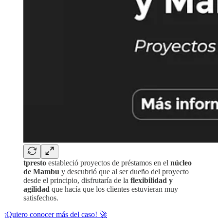
tpresto
estableció proyectos de préstamos en el
núcleo
de Mambu
y descubrió que al ser dueño del proyecto
desde el principio, disfrutaría de la
flexibilidad y
agilidad
que hacía que los clientes estuvieran muy
satisfechos.
¡Quiero conocer más del caso! 🚀