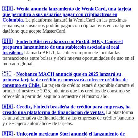
🇨🇴
-
Wenia anuncia lanzamiento de WeniaCard, una tarjeta
que permitirá a sus usuarios pagar con criptoactivos en
Colombia.
La plataforma lanzará la WeniaCard en las próximas
semanas, sus usuarios podrán pagar con criptoactivos en cualquier
datáfono que acepte MasterCard.
🇧🇷
-
Fintech Bitso en alianza con Foxbit, MB y Cainvest
preparan lanzamiento de una stablecoin asociada al real
brasileño.
Llamada BRL1, la stablecoin promete facilitar las
transacciones entre bolsas y abrir nuevas oportunidades de uso en el
mercado global.
🇨🇱
-
Neobanco MACH anunció que en 2025 lanzará su
primera tarjeta de crédito y comenzará a ofrecer créditos de
consumo en Chile.
La tarjeta de crédito estará disponible durante el
primer trimestre de 2025, mientras que los créditos de consumo se
ofrecerán a partir del segundo semestre del mismo año.
🇧🇷
-
Credix, Fintech brasileña de crédito para empresas, ha
creado una plataforma de financiación de ventas.
La plataforma
es una alternativa de financiación a las empresas de crédito bancario
y de «cajero automático» de tarjetas.
🇲🇽
-
Unicornio mexicano Stori anunció el lanzamiento de