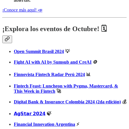
abiertas.
¡Conoce más aquí! 📣
¡Explora los eventos de Octubre! 🗓️
Open Summit Brasil 2024
💡
Fight AI with AI by Sumsub and CreAI
🪙
Finnovista Fintech Radar Perú 2024
📊
Fintech Feast: Luncheon with Pygma, Mastercard, &
This Week in Fintech
🚀
Digital Bank & Insurance Colombia 2024 (2da edición)
💰
𝗔𝗴𝗦𝘁𝗮𝗿 𝟮𝟬𝟮𝟰
🍃
Financial Innovation Argentina
⚡