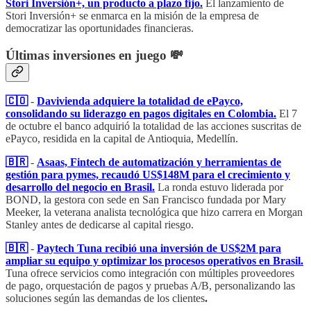
Stori Inversión+, un producto a plazo fijo.
El lanzamiento de
Stori Inversión+ se enmarca en la misión de la empresa de
democratizar las oportunidades financieras.
Últimas inversiones en juego 💸
🇨🇴
-
Davivienda adquiere la totalidad de ePayco,
consolidando su liderazgo en pagos digitales en Colombia.
El 7
de octubre el banco adquirió la totalidad de las acciones suscritas de
ePayco, residida en la capital de Antioquia, Medellín.
🇧🇷
-
Asaas, Fintech de automatización y herramientas de
gestión para pymes, recaudó US$148M para el crecimiento y
desarrollo del negocio en Brasil.
La ronda estuvo liderada por
BOND, la gestora con sede en San Francisco fundada por Mary
Meeker, la veterana analista tecnológica que hizo carrera en Morgan
Stanley antes de dedicarse al capital riesgo.
🇧🇷
-
Paytech Tuna recibió una inversión de US$2M para
ampliar su equipo y optimizar los procesos operativos en Brasil.
Tuna ofrece servicios como integración con múltiples proveedores
de pago, orquestación de pagos y pruebas A/B, personalizando las
soluciones según las demandas de los clientes
.