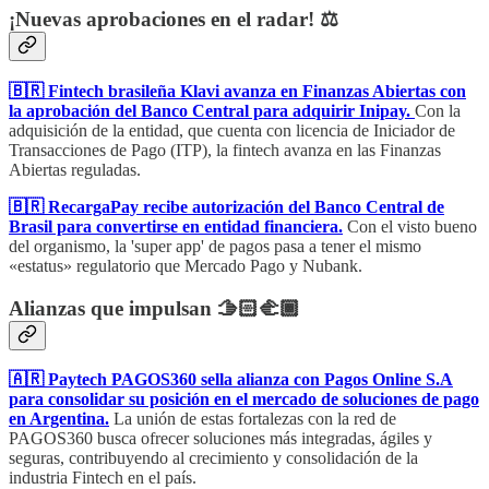
¡Nuevas aprobaciones en el radar! ⚖️
🇧🇷 Fintech brasileña Klavi avanza en Finanzas Abiertas con
la aprobación del Banco Central para adquirir Inipay.
Con la
adquisición de la entidad, que cuenta con licencia de Iniciador de
Transacciones de Pago (ITP), la fintech avanza en las Finanzas
Abiertas reguladas.
🇧🇷 RecargaPay recibe autorización del Banco Central de
Brasil para convertirse en entidad financiera.
Con el visto bueno
del organismo, la 'super app' de pagos pasa a tener el mismo
«estatus» regulatorio que Mercado Pago y Nubank.
Alianzas que impulsan 🫱🏻‍🫲🏾
🇦🇷 Paytech PAGOS360 sella alianza con Pagos Online S.A
para consolidar su posición en el mercado de soluciones de pago
en Argentina.
La unión de estas fortalezas con la red de
PAGOS360 busca ofrecer soluciones más integradas, ágiles y
seguras, contribuyendo al crecimiento y consolidación de la
industria Fintech en el país.