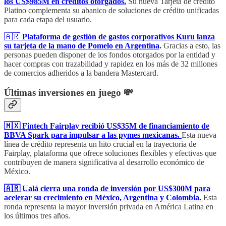
los US$985M en créditos otorgados.
Su nueva Tarjeta de crédito
Platino complementa su abanico de soluciones de crédito unificadas
para cada etapa del usuario.
🇦🇷
Plataforma de gestión de gastos corporativos Kuru lanza
su tarjeta de la mano de Pomelo en Argentina
.
Gracias a esto, las
personas pueden disponer de los fondos otorgados por la entidad y
hacer compras con trazabilidad y rapidez en los más de 32 millones
de comercios adheridos a la bandera Mastercard.
Últimas inversiones en juego 💸
🇲🇽 Fintech Fairplay recibió US$35M de financiamiento de
BBVA Spark para impulsar a las pymes mexicanas.
Esta nueva
línea de crédito representa un hito crucial en la trayectoria de
Fairplay, plataforma que ofrece soluciones flexibles y efectivas que
contribuyen de manera significativa al desarrollo económico de
México.
🇦🇷 Ualá cierra una ronda de inversión por US$300M para
acelerar su crecimiento en México, Argentina y Colombia.
Esta
ronda representa la mayor inversión privada en América Latina en
los últimos tres años.