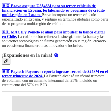
🇲🇽 Bravo asegura US$46M para su tercer vehículo de
financiación en España, fortaleciendo su programa de crédito
multi-región en Latam.
Bravo incorpora un tercer vehículo
especializado en España, y séptimo en términos globales como parte
de su programa multi-región de crédito.
🇨🇱 MACH y Pomelo se alían para impulsar la banca digital
en Chile.
La colaboración refuerza la sinergia entre la banca y las
soluciones tecnológicas de última generación en la región, creando
un ecosistema financiero más innovador e inclusivo.
¡Expansiones en la mira!
🚀
🇦🇷 Paytech Payoneer reporta ingresos récord de $248M en el
tercer trimestre de 2024.
La Paytech alcanzó un récord trimestral
de volumen, con un aumento interanual del 25%, incluido un
crecimiento del 57% en B2B.