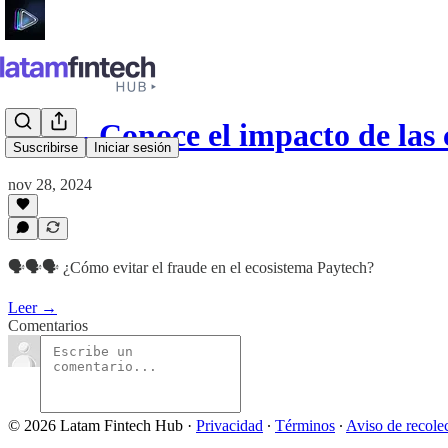
#179 - Conoce el impacto de la
Suscribirse
Iniciar sesión
nov 28, 2024
🗣️🗣️🗣️ ¿Cómo evitar el fraude en el ecosistema Paytech?
Leer →
Comentarios
© 2026 Latam Fintech Hub
·
Privacidad
∙
Términos
∙
Aviso de recole