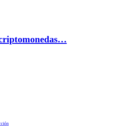
s criptomonedas…
cción