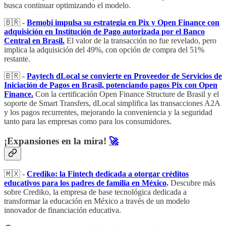
busca continuar optimizando el modelo.
🇧🇷 -
Bemobi impulsa su estrategia en Pix y Open Finance con
adquisición en Institución de Pago autorizada por el Banco
Central en Brasil.
El valor de la transacción no fue revelado, pero
implica la adquisición del 49%, con opción de compra del 51%
restante.
🇧🇷 -
Paytech dLocal se convierte en Proveedor de Servicios de
Iniciación de Pagos en Brasil, potenciando pagos Pix con Open
Finance.
Con la certificación Open Finance Structure de Brasil y el
soporte de Smart Transfers, dLocal simplifica las transacciones A2A
y los pagos recurrentes, mejorando la conveniencia y la seguridad
tanto para las empresas como para los consumidores.
¡Expansiones en la mira!
🚀
🇲🇽 -
Crediko: la Fintech dedicada a otorgar créditos
educativos para los padres de familia en México
.
Descubre más
sobre Crediko, la empresa de base tecnológica dedicada a
transformar la educación en México a través de un modelo
innovador de financiación educativa.