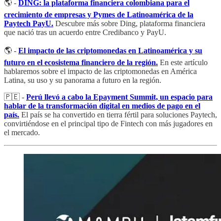
🌎 -
DING: la plataforma financiera colombiana para el
crecimiento de empresas y Pymes de Latinoamérica de la
Paytech PayU.
Descubre más sobre Ding, plataforma financiera
que nació tras un acuerdo entre Credibanco y PayU.
🌎 -
El impacto de las criptomonedas en Latinoamérica y su
futuro en el ecosistema financiero de la región.
En este artículo
hablaremos sobre el impacto de las criptomonedas en América
Latina, su uso y su panorama a futuro en la región.
🇵🇪 -
Perú llevó a cabo la Epayment Summit, un espacio para
hablar de la transformación digital en medios de pago en el
país.
El país se ha convertido en tierra fértil para soluciones Paytech,
convirtiéndose en el principal tipo de Fintech con más jugadores en
el mercado.