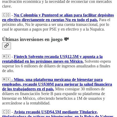
reactivación económica y la necesidad de reconectar con mercados
clave.
🇨🇴 -
Nu Colombia y Puntored se alían para facilitar depósitos
en efectivo directamente en cuentas Nu en todo el país.
Para el
próximo año, Nu le apuesta a ser una cuenta transaccional, por lo
cual le apuestan a pagos por PSE y en efectivo y a la Nupalca.
Últimas inversiones en juego 💸
🇲🇽 -
Fintech Solvento recauda US$12.5M y apunta a la
rentabilidad en los próximos meses en México.
Solvento espera
superar los 6 millones de dólares de ingresos anualizados a finales
de año.
🇲🇽
- Minu, una plataforma mexicana de bienestar para
empleados, recaudó US$30M para mejorar la salud financiera
de los trabajadores en el país.
Minu consigue 30 millones de
dólares en financiación Serie B para expandir su plataforma de
bienestar en México, ofreciendo beneficios a 1M de usuarios y
acercándose a la rentabilidad.
🇨🇴 -
Avista recaudó USD$4.5M mediante Titularice,
titularizadora de activos no hipotecarios, en la Bolsa de Valores