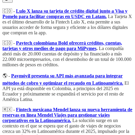
🇨🇴 -
Lulo X lanza su tarjeta de crédito digital junto a Visa y
Pomelo para facilitar compras en USDC en Latam.
La Tarjeta X
es el último desarrollo de la Fintech Lulo X, esta permite a sus
usuarios acceder de forma segura y eficiente a los dólares digitales
que compran en la app.
🇨🇴 -
Paytech colombiana Bold ofrecerá créditos, cuentas,
tarjetas y otros medios de pago para MiPymes
.
La compañía
abrió más de 20.000 cuentas de depósito y ha financiado a más
22.000 microempresarios, con el desembolso de un total de 100.000
millones de pesos en créditos.
🌎 -
Paymóvil presenta su API más avanzada para integrar
métodos de cobro y optimizar el recaudo en Latinoamérica.
El
API ya está disponible en Colombia, a principios del 2025 en
Ecuador y próximamente se expandirá el servicio por el resto de
América Latina.
🇲🇽 -
Fintech mexicana Mendel lanza su nueva herramienta de
reservas en línea Mendel Viajes para gestionar viajes
corporativos en la Latinoamérica.
La solución surge en un
contexto en el que se espera que el gasto de viajes de negocios
crezca un 32% en Latinoamérica durante el 2025, impulsado por la