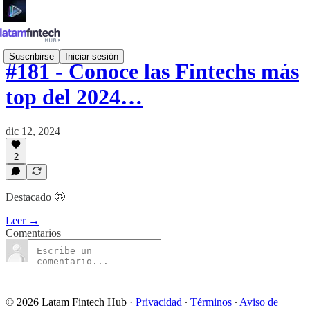
Suscribirse
Iniciar sesión
#181 - Conoce las Fintechs más
top del 2024…
dic 12, 2024
2
Destacado 🤩
Leer →
Comentarios
© 2026 Latam Fintech Hub
·
Privacidad
∙
Términos
∙
Aviso de