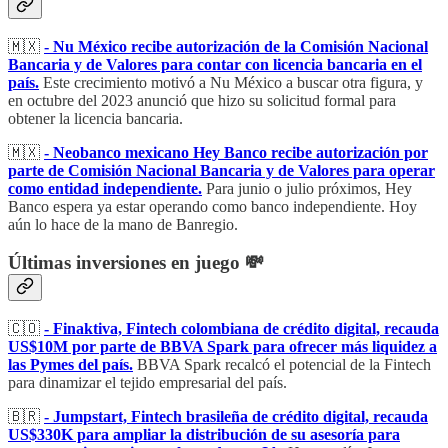
🇲🇽
- Nu México recibe autorización de la Comisión Nacional
Bancaria y de Valores para contar con licencia bancaria en el
país.
Este crecimiento motivó a Nu México a buscar otra figura, y
en octubre del 2023 anunció que hizo su solicitud formal para
obtener la licencia bancaria.
🇲🇽
- Neobanco mexicano Hey Banco recibe autorización por
parte de Comisión Nacional Bancaria y de Valores para operar
como entidad independiente.
Para junio o julio próximos, Hey
Banco espera ya estar operando como banco independiente. Hoy
aún lo hace de la mano de Banregio.
Últimas inversiones en juego 💸
🇨🇴
- Finaktiva, Fintech colombiana de crédito digital, recauda
US$10M por parte de BBVA Spark para ofrecer más liquidez a
las Pymes del país.
BBVA Spark recalcó el potencial de la Fintech
para dinamizar el tejido empresarial del país.
🇧🇷
- Jumpstart, Fintech brasileña de crédito digital, recauda
US$330K para ampliar la distribución de su asesoría para