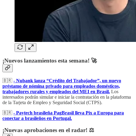
¡Nuevos lanzamientos esta semana! 🚀
🇧🇷
- Nubank lanza “Crédito del Trabajador”, un nuevo
préstamo de nómina privado para empleados domésticos,
trabajadores rurales y empleados del MEI en Brasil.
Los
interesados ​​podrán simular e iniciar la contratación en la plataforma
de la Tarjeta de Empleo y Seguridad Social (CTPS).
🇧🇷
- Paytech brasileña PagBrasil lleva Pix a Europa para
conectar a brasileños en Portugal.
¡Nuevas aprobaciones en el radar! ⚖️