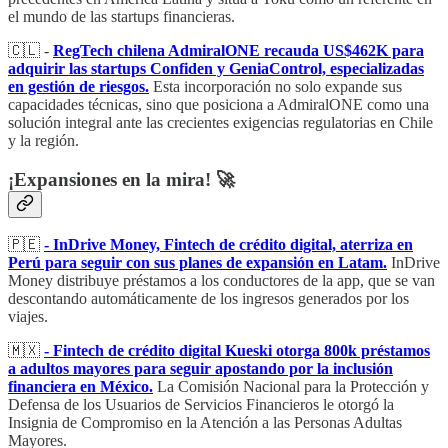
el mundo de las startups financieras.
🇨🇱 -
RegTech chilena AdmiralONE recauda US$462K para
adquirir las startups Confiden y GeniaControl, especializadas
en gestión de riesgos.
Esta incorporación no solo expande sus
capacidades técnicas, sino que posiciona a AdmiralONE como una
solución integral ante las crecientes exigencias regulatorias en Chile
y la región.
¡Expansiones en la mira! 🚀
🇵🇪
- InDrive Money, Fintech de crédito digital, aterriza en
Perú para seguir con sus planes de expansión en Latam.
InDrive
Money distribuye préstamos a los conductores de la app, que se van
descontando automáticamente de los ingresos generados por los
viajes.
🇲🇽
- Fintech de crédito digital Kueski otorga 800k préstamos
a adultos mayores para seguir apostando por la inclusión
financiera en México.
La Comisión Nacional para la Protección y
Defensa de los Usuarios de Servicios Financieros le otorgó la
Insignia de Compromiso en la Atención a las Personas Adultas
Mayores.