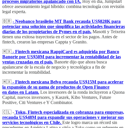
procesos migratorios apalancado con IA.
Hoy en día, Jumpstart
ofrece asesoramiento legal híbrido: combina tecnología con revisión
legal experta.
🇧🇷
- Neobanco brasileño MT Bank recauda US$828K para
potenciar una solución que simplifica las actividades financieras
diarias de los propietarios de Pymes en el país.
Masotti y Teixeira
tienen una exitosa trayectoria en el sector de los pagos. Antes de
fintech, crearon las empresas Cappta y Granito.
🇲🇽
- Fintech mexicana RappiCard es adquirida por Banco
Banorte por US$50M para incrementar la rentabilidad de las
ventas cruzadas en el país.
Banorte dijo que ahora busca
apalancarse de la escala de negocio y tecnológica a fin de
incrementar la rentabilidad.
🇲🇽
- Fintech mexicana Belvo recauda US$15M para acelerar
la expansión de su gama de productos de Open Finance
en datos en Latam.
Los inversores de la ronda incluyeron a Quona
Capital, nuevos inversores, y Kaszek, Kibo Ventures, Future
Positive, Citi Ventures e Y Combinator.
🇨🇱 -
Toku, Fintech especializada en cobranza para empresas,
recauda US$48M para expandir sus operaciones y mejorar sus
servicios tecnológicos en Chile.
Este logro marca un récord sin
precedentes en América Latina y sitúa a Toku como un referente en