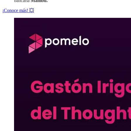
bancaria
Mambu.
¡Conoce más! 💥