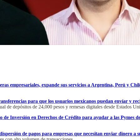
eras empresariales, expande sus servicios a Argentina, Perú y Chil
ansferencias para que los usuarios mexicanos puedan envíar y reci
ual de depósitos de 24,000 pesos y remesas digitales desde Estados Un
ndo de Inversión en Derechos de Crédito para ayudar a las Pymes de
spersión de pagos para empresas que necesitan enviar dinero a su
res con alto volumen de transacciones.