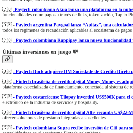
🇨🇴
-Paytech colombiana Akua lanza una plataforma en la nube 
funcionalidades como pagos a través de links, tokenización, Tap to Pho
🇦🇷 -
Paytech argentina Paygoal lanza “Apitax”, una calculadora
todos los regímenes de recaudación aplicables al ecosistema de pagos
🇨🇴
- Paytech colombiana Rappipay lanza nueva funcionalidad pa
Últimas inversiones en juego 💸
🇧🇷
- Paytech Dock adquiere DM Sociedade de Credito Direto par
🇧🇷
- Fintech brasileña de crédito digital Money Money es adquir
plataforma especializada de financiamiento, conectada al sistema de re
🇨🇷
- Paytech costarricense Tilopay invertirá US$500K para el
electrónico de la industria de servicios y hospitality.
🇧🇷
- Fintech brasileña de crédito digital Altis recauda US$2.6
ofrecer soluciones de préstamo integradas a sus clientes.
🇨🇴 -
Paytech colombiana Supra recibe inversión de Citi para s