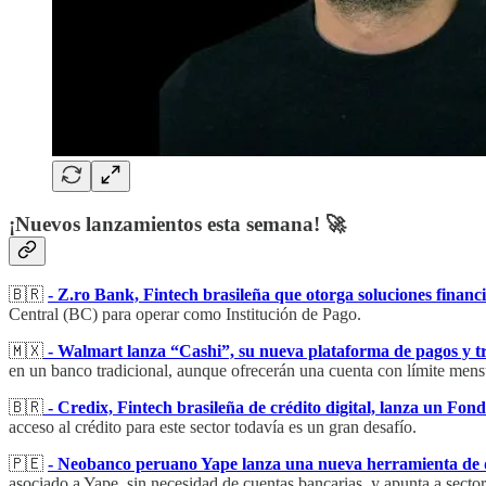
¡Nuevos lanzamientos esta semana! 🚀
🇧🇷
- Z.ro Bank, Fintech brasileña que otorga soluciones financi
Central (BC) para operar como Institución de Pago.
🇲🇽
- Walmart lanza “Cashi”, su nueva plataforma de pagos y tr
en un banco tradicional, aunque ofrecerán una cuenta con límite mens
🇧🇷
- Credix, Fintech brasileña de crédito digital, lanza un Fo
acceso al crédito para este sector todavía es un gran desafío.
🇵🇪
- Neobanco peruano Yape lanza una nueva herramienta de di
asociado a Yape, sin necesidad de cuentas bancarias, y apunta a secto