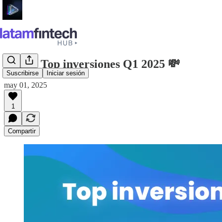
# 198 - Top inversiones Q1 2025 💸
Suscribirse
Iniciar sesión
may 01, 2025
1
Compartir