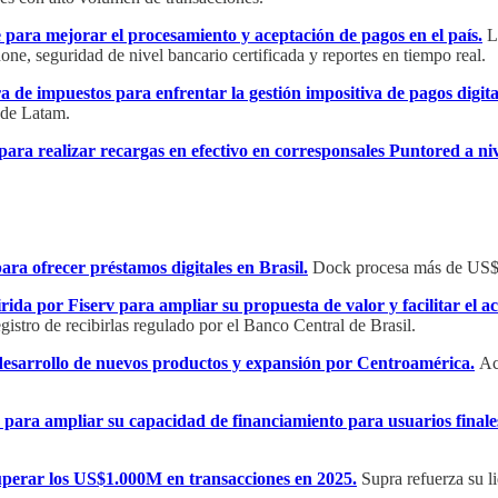
para mejorar el procesamiento y aceptación de pagos en el país.
La
ne, seguridad de nivel bancario certificada y reportes en tiempo real.
 de impuestos para enfrentar la gestión impositiva de pagos digit
 de Latam.
ra realizar recargas en efectivo en corresponsales Puntored a niv
a ofrecer préstamos digitales en Brasil.
Dock procesa más de US$24
ida por Fiserv para ampliar su propuesta de valor y facilitar el acc
gistro de recibirlas regulado por el Banco Central de Brasil.
 desarrollo de nuevos productos y expansión por Centroamérica.
Ac
M para ampliar su capacidad de financiamiento para usuarios finale
uperar los US$1.000M en transacciones en 2025.
Supra refuerza su li