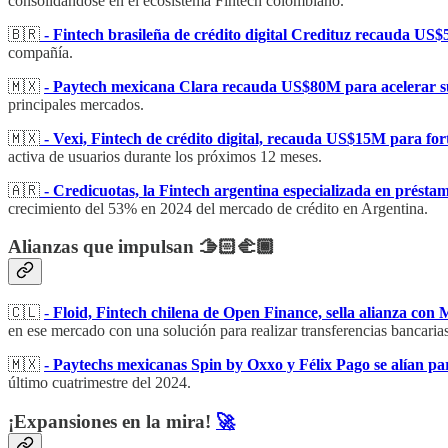
consolidándose en el ecosistema Fintech colombiano.
🇧🇷
- Fintech brasileña de crédito digital Credituz recauda US$
compañía.
🇲🇽
- Paytech mexicana Clara recauda US$80M para acelerar su
principales mercados.
🇲🇽
- Vexi, Fintech de crédito digital, recauda US$15M para for
activa de usuarios durante los próximos 12 meses.
🇦🇷
- Credicuotas, la Fintech argentina especializada en prést
crecimiento del 53% en 2024 del mercado de crédito en Argentina.
Alianzas que impulsan 🫱🏻‍🫲🏾
🇨🇱
-
Floid, Fintech chilena de Open Finance, sella alianza con
en ese mercado con una solución para realizar transferencias bancaria
🇲🇽
- Paytechs mexicanas Spin by Oxxo y Félix Pago se alían par
último cuatrimestre del 2024.
¡Expansiones en la mira!
🚀