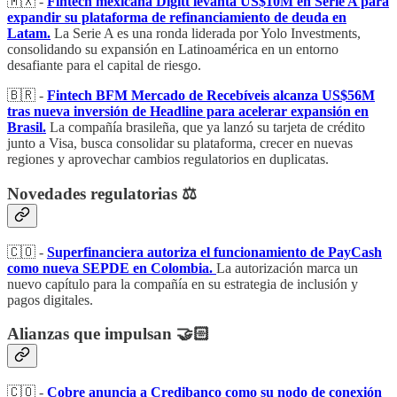
🇲🇽 -
Fintech mexicana Digitt levanta US$10M en Serie A para
expandir su plataforma de refinanciamiento de deuda en
Latam.
La Serie A es una ronda liderada por Yolo Investments,
consolidando su expansión en Latinoamérica en un entorno
desafiante para el capital de riesgo.
🇧🇷 -
Fintech BFM Mercado de Recebíveis alcanza US$56M
tras nueva inversión de Headline para acelerar expansión en
Brasil.
La compañía brasileña, que ya lanzó su tarjeta de crédito
junto a Visa, busca consolidar su plataforma, crecer en nuevas
regiones y aprovechar cambios regulatorios en duplicatas.
Novedades regulatorias ⚖️
🇨🇴 -
Superfinanciera autoriza el funcionamiento de PayCash
como nueva SEPDE en Colombia.
La autorización marca un
nuevo capítulo para la compañía en su estrategia de inclusión y
pagos digitales.
Alianzas que impulsan 🤝🏻
🇨🇴 -
Cobre anuncia a Credibanco como su nodo de conexión