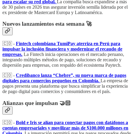
para escalar su red global.
La compañía busca expandirse a más
de 30 países en 2026 tras asegurar inversión semilla liderada por el
ex presidente de Mastercard Europa y Latinoamérica.
Nuevos lanzamientos esta semana 🚀
🇨🇴 -
Fintech colombiana TumiPay aterriza en Perú para
impulsar la inclusión financiera y modernizar el recaudo de
empresas.
La Fintech inicia operaciones en el mercado peruano,
integrando múltiples métodos de pago, soluciones de recaudo y
dispersión para empresas, con respaldo del ecosistema Paytech.
🇨🇴 -
Credibanco lanza “Chebre”, su nueva marca de pagos
digitales para comercios pequeños en Colombia.
La empresa de
pagos presenta una plataforma que busca simplificar la experiencia
de pago digital para comercios y consumidores en el país.
Alianzas que impulsan 🤝🏻
🇨🇴 -
Bold e Iris se alían para conectar pagos con datáfonos a
cuentas empresariales y movilizar más de $100.000 millones en
Colombia.
La integración permitirá que los pagos procesados desde