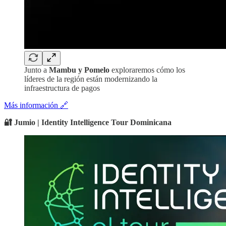
Junto a
Mambu y Pomelo
exploraremos cómo los
líderes de la región están modernizando la
infraestructura de pagos
Más información 🔗
🔐 Jumio | Identity Intelligence Tour Dominicana