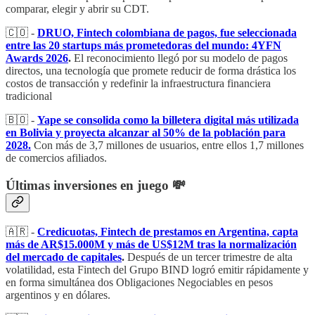
comparar, elegir y abrir su CDT.
🇨🇴 -
DRUO, Fintech colombiana de pagos, fue seleccionada
entre las 20 startups más prometedoras del mundo: 4YFN
Awards 2026
.
El reconocimiento llegó por su modelo de pagos
directos, una tecnología que promete reducir de forma drástica los
costos de transacción y redefinir la infraestructura financiera
tradicional
🇧🇴 -
Yape se consolida como la billetera digital más utilizada
en Bolivia y proyecta alcanzar al 50% de la población para
2028.
Con más de 3,7 millones de usuarios, entre ellos 1,7 millones
de comercios afiliados.
Últimas inversiones en juego 💸
🇦🇷 -
Credicuotas, Fintech de prestamos en Argentina, capta
más de AR$15.000M y más de US$12M tras la normalización
del mercado de capitales
.
Después de un tercer trimestre de alta
volatilidad, esta Fintech del Grupo BIND logró emitir rápidamente y
en forma simultánea dos Obligaciones Negociables en pesos
argentinos y en dólares.