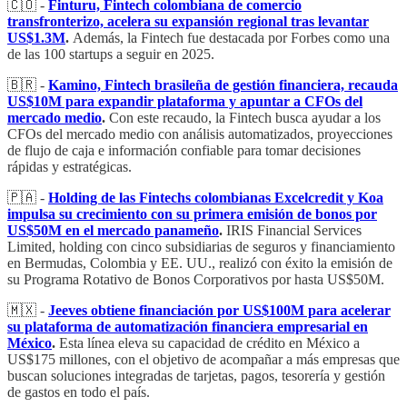
🇨🇴 -
Finturu, Fintech colombiana de comercio
transfronterizo, acelera su expansión regional tras levantar
US$1.3M
.
Además, la Fintech fue destacada por Forbes como una
de las 100 startups a seguir en 2025.
🇧🇷 -
Kamino, Fintech brasileña de gestión financiera, recauda
US$10M para expandir plataforma y apuntar a CFOs del
mercado medio
.
Con este recaudo, la Fintech busca ayudar a los
CFOs del mercado medio con análisis automatizados, proyecciones
de flujo de caja e información confiable para tomar decisiones
rápidas y estratégicas.
🇵🇦 -
Holding de las Fintechs colombianas Excelcredit y Koa
impulsa su crecimiento con su primera emisión de bonos por
US$50M en el mercado panameño
.
IRIS Financial Services
Limited, holding con cinco subsidiarias de seguros y financiamiento
en Bermudas, Colombia y EE. UU., realizó con éxito la emisión de
su Programa Rotativo de Bonos Corporativos por hasta US$50M.
🇲🇽 -
Jeeves obtiene financiación por US$100M para acelerar
su plataforma de automatización financiera empresarial en
México
.
Esta línea eleva su capacidad de crédito en México a
US$175 millones, con el objetivo de acompañar a más empresas que
buscan soluciones integradas de tarjetas, pagos, tesorería y gestión
de gastos en todo el país.