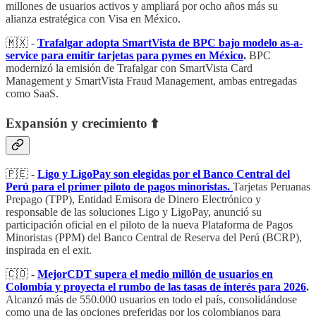
millones de usuarios activos y ampliará por ocho años más su
alianza estratégica con Visa en México.
🇲🇽 -
Trafalgar adopta SmartVista de BPC bajo modelo as-a-
service para emitir tarjetas para pymes en México
.
BPC
modernizó la emisión de Trafalgar con SmartVista Card
Management y SmartVista Fraud Management, ambas entregadas
como SaaS.
Expansión y crecimiento ⬆️
🇵🇪 -
Ligo y LigoPay son elegidas por el Banco Central del
Perú para el primer piloto de pagos minoristas.
Tarjetas Peruanas
Prepago (TPP), Entidad Emisora de Dinero Electrónico y
responsable de las soluciones Ligo y LigoPay, anunció su
participación oficial en el piloto de la nueva Plataforma de Pagos
Minoristas (PPM) del Banco Central de Reserva del Perú (BCRP),
inspirada en el exit.
🇨🇴 -
MejorCDT supera el medio millón de usuarios en
Colombia y proyecta el rumbo de las tasas de interés para 2026
.
Alcanzó más de 550.000 usuarios en todo el país, consolidándose
como una de las opciones preferidas por los colombianos para