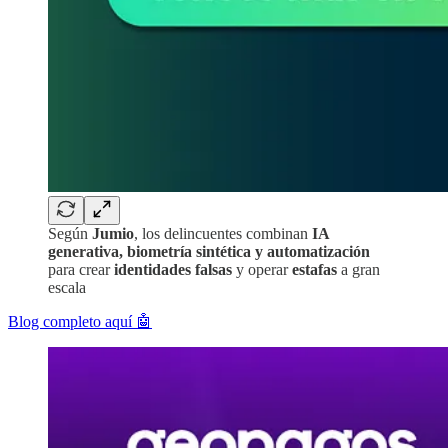
Según
Jumio
, los delincuentes combinan
IA
generativa, biometría sintética y automatización
para crear
identidades falsas
y operar
estafas
a gran
escala
Blog completo aquí 🤖