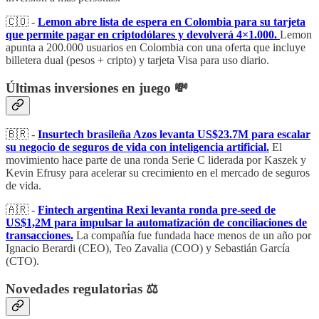
🇨🇴 -
Lemon abre lista de espera en Colombia para su tarjeta
que permite pagar en criptodólares y devolverá 4×1.000.
Lemon
apunta a 200.000 usuarios en Colombia con una oferta que incluye
billetera dual (pesos + cripto) y tarjeta Visa para uso diario.
Últimas inversiones en juego 💸
🇧🇷 -
Insurtech brasileña Azos levanta US$23.7M para escalar
su negocio de seguros de vida con inteligencia artificial.
El
movimiento hace parte de una ronda Serie C liderada por Kaszek y
Kevin Efrusy para acelerar su crecimiento en el mercado de seguros
de vida.
🇦🇷 -
Fintech argentina Rexi levanta ronda pre-seed de
US$1,2M para impulsar la automatización de conciliaciones de
transacciones.
La compañía fue fundada hace menos de un año por
Ignacio Berardi (CEO), Teo Zavalia (COO) y Sebastián García
(CTO).
Novedades regulatorias ⚖️