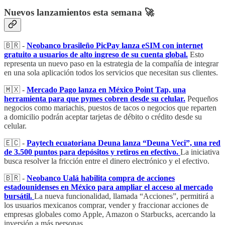
Nuevos lanzamientos esta semana 🚀
🇧🇷 -
Neobanco brasileño PicPay lanza eSIM con internet
gratuito a usuarios de alto ingreso de su cuenta global.
Esto
representa un nuevo paso en la estrategia de la compañía de integrar
en una sola aplicación todos los servicios que necesitan sus clientes.
🇲🇽 -
Mercado Pago lanza en México Point Tap, una
herramienta para que pymes cobren desde su celular.
Pequeños
negocios como mariachis, puestos de tacos o negocios que reparten
a domicilio podrán aceptar tarjetas de débito o crédito desde su
celular.
🇪🇨 -
Paytech ecuatoriana Deuna lanza “Deuna Veci”, una red
de 3.500 puntos para depósitos y retiros en efectivo.
La iniciativa
busca resolver la fricción entre el dinero electrónico y el efectivo.
🇧🇷 -
Neobanco Ualá habilita compra de acciones
estadounidenses en México para ampliar el acceso al mercado
bursátil.
La nueva funcionalidad, llamada “Acciones”, permitirá a
los usuarios mexicanos comprar, vender y fraccionar acciones de
empresas globales como Apple, Amazon o Starbucks, acercando la
inversión a más personas.