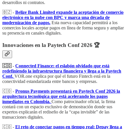
desarrollos ni contratos.
🇧🇿 -
Belize Bank Limited expande la aceptación de comercio
electrónico en la nube con BPC y marca una década de
modernización de pagos.
Esta nueva capacidad permitirá a los
comercios locales aceptar pagos en línea de forma segura y ampliar
su presencia en canales digitales.
Innovaciones en la Paytech Conf 2026 🏆
🇨🇴
-
Connected Finance: el eslabón olvidado que está
redefiniendo la infraestructura financiera y llega a la Paytech
Conf.
VOR.one explica por qué el futuro Fintech está en la
conectividad estandarizada entre bancos y empresas.
🇨🇴 -
Pronus Payments presentará en Paytech Conf 2026 la
arquitectura tecnológica que está acelerando los pagos
inmediatos en Colombia.
Como patrocinador oficial, la firma
contará con un espacio exclusivo de demostración donde sus
expertos explicarán el rediseño de la “capa invisible” de las
transacciones digitales.
🇨🇴 -
El reto de conectar pagos en tiempo real: Depay llega a