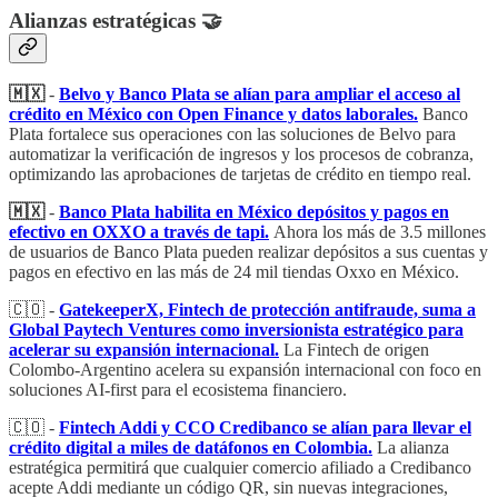
Alianzas estratégicas 🤝
🇲🇽
-
Belvo y Banco Plata se alían para ampliar el acceso al
crédito en México con Open Finance y datos laborales.
Banco
Plata fortalece sus operaciones con las soluciones de Belvo para
automatizar la verificación de ingresos y los procesos de cobranza,
optimizando las aprobaciones de tarjetas de crédito en tiempo real.
🇲🇽
-
Banco Plata habilita en México depósitos y pagos en
efectivo en OXXO a través de tapi.
Ahora los más de 3.5 millones
de usuarios de Banco Plata pueden realizar depósitos a sus cuentas y
pagos en efectivo en las más de 24 mil tiendas Oxxo en México.
🇨🇴 -
GatekeeperX, Fintech de protección antifraude, suma a
Global Paytech Ventures como inversionista estratégico para
acelerar su expansión internacional.
La Fintech de origen
Colombo-Argentino acelera su expansión internacional con foco en
soluciones AI-first para el ecosistema financiero.
🇨🇴 -
Fintech Addi y CCO Credibanco se alían para llevar el
crédito digital a miles de datáfonos en Colombia.
La alianza
estratégica permitirá que cualquier comercio afiliado a Credibanco
acepte Addi mediante un código QR, sin nuevas integraciones,