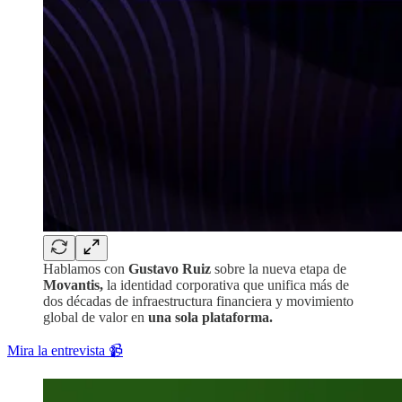
Hablamos con
Gustavo Ruiz
sobre la nueva etapa de
Movantis,
la identidad corporativa que unifica más de
dos décadas de infraestructura financiera y movimiento
global de valor en
una sola plataforma.
Mira la entrevista 📹