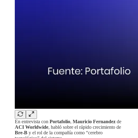
En entrevista con
Portafolio
,
Mauricio Fernandez
de
ACI Worldwide
, habló sobre el rápido crecimiento de
Bre-B
y el rol de la compañía como “cerebro