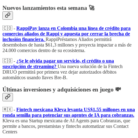
Nuevos lanzamientos esta semana 🚀
🇨🇴 -
RappiPay lanza en Colombia una línea de crédito para
comercios aliados de Rappi y apuesta por cerrar la brecha de
inclusión financiera.
RappiPréstamos Aliados permitirá
desembolsos de hasta $61,3 millones y proyecta impactar a más de
24.000 comercios dentro de su ecosistema.
🇨🇴 -
¿Se le olvida pagar un servicio, el crédito o una
suscripción de streaming?
Una nueva solución de la Fintech
DRUO permitirá por primera vez dejar autorizados débitos
automáticos usando llaves Bre-B.
Últimas inversiones y adquisiciones en juego 💸
🇲🇽 -
Fintech mexicana Kleva levanta US$1.55 millones en una
ronda semilla para potenciar sus agentes de IA para cobranzas.
Kleva es una Startup mexicana de AI Agents para Cobranzas, que
permite a bancos, prestamistas y fintechs automatizar sus Contact
Centers