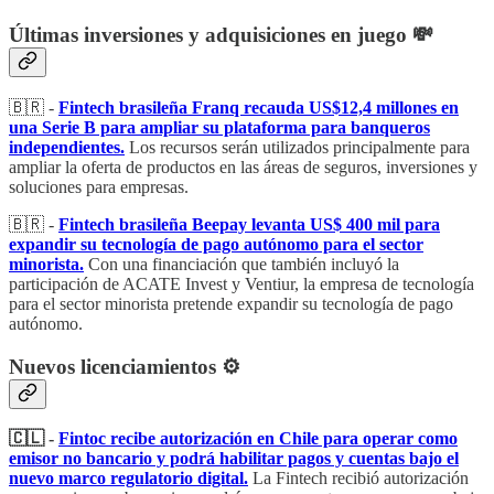
Últimas inversiones y adquisiciones en juego 💸
🇧🇷 -
Fintech brasileña Franq recauda US$12,4 millones en
una Serie B para ampliar su plataforma para banqueros
independientes.
Los recursos serán utilizados principalmente para
ampliar la oferta de productos en las áreas de seguros, inversiones y
soluciones para empresas.
🇧🇷 -
Fintech brasileña Beepay levanta US$ 400 mil para
expandir su tecnología de pago autónomo para el sector
minorista.
Con una financiación que también incluyó la
participación de ACATE Invest y Ventiur, la empresa de tecnología
para el sector minorista pretende expandir su tecnología de pago
autónomo.
Nuevos licenciamientos ⚙️
🇨🇱 -
Fintoc recibe autorización en Chile para operar como
emisor no bancario y podrá habilitar pagos y cuentas bajo el
nuevo marco regulatorio digital.
La Fintech recibió autorización