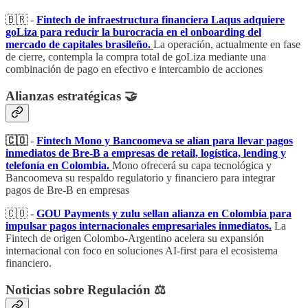
🇧🇷 -
Fintech de infraestructura financiera Laqus adquiere
goLiza para reducir la burocracia en el onboarding del
mercado de capitales brasileño.
La operación, actualmente en fase
de cierre, contempla la compra total de goLiza mediante una
combinación de pago en efectivo e intercambio de acciones
Alianzas estratégicas 🤝
🇨🇴
-
Fintech Mono y Bancoomeva se alían para llevar pagos
inmediatos de Bre-B a empresas de retail, logística, lending y
telefonía en Colombia.
Mono ofrecerá su capa tecnológica y
Bancoomeva su respaldo regulatorio y financiero para integrar
pagos de Bre-B en empresas
🇨🇴 -
GOU Payments y zulu sellan alianza en Colombia para
impulsar pagos internacionales empresariales inmediatos.
La
Fintech de origen Colombo-Argentino acelera su expansión
internacional con foco en soluciones AI-first para el ecosistema
financiero.
Noticias sobre Regulación ⚖️