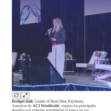
Bridget Hall
, Leader of Real-Time Payments,
Americas de
ACI Worldwide
, expuso los principales
desafíos que enfrenta actualmente la banca en sus