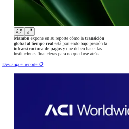
Mambu
expone en su reporte cómo la
transición
global al tiempo real
está poniendo bajo presión la
infraestructura de pagos
y qué deben hacer las
instituciones financieras para no quedarse atrás.
Descarga el reporte 📋