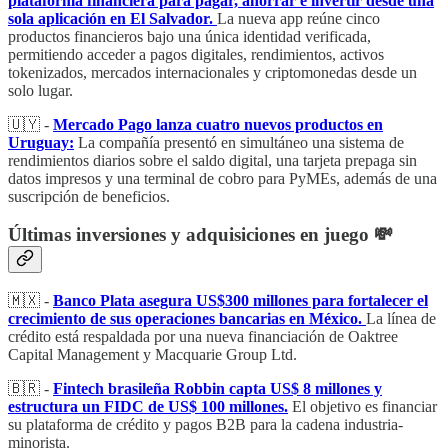
plataforma financiera para pagar, ahorrar e invertir desde una
sola aplicación en El Salvador.
La nueva app reúne cinco
productos financieros bajo una única identidad verificada,
permitiendo acceder a pagos digitales, rendimientos, activos
tokenizados, mercados internacionales y criptomonedas desde un
solo lugar.
🇺🇾 -
Mercado Pago lanza cuatro nuevos productos en
Uruguay:
La compañía presentó en simultáneo una sistema de
rendimientos diarios sobre el saldo digital, una tarjeta prepaga sin
datos impresos y una terminal de cobro para PyMEs, además de una
suscripción de beneficios.
Últimas inversiones y adquisiciones en juego 💸
🇲🇽 -
Banco Plata asegura US$300 millones para fortalecer el
crecimiento de sus operaciones bancarias en México.
La línea de
crédito está respaldada por una nueva financiación de Oaktree
Capital Management y Macquarie Group Ltd.
🇧🇷 -
Fintech brasileña Robbin capta US$ 8 millones y
estructura un FIDC de US$ 100 millones.
El objetivo es financiar
su plataforma de crédito y pagos B2B para la cadena industria-
minorista.