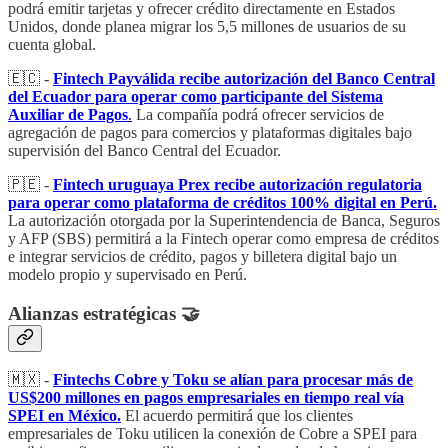
podrá emitir tarjetas y ofrecer crédito directamente en Estados
Unidos, donde planea migrar los 5,5 millones de usuarios de su
cuenta global.
🇪🇨 -
Fintech Payválida recibe autorización del Banco Central
del Ecuador para operar como participante del Sistema
Auxiliar de Pagos
.
La compañía podrá ofrecer servicios de
agregación de pagos para comercios y plataformas digitales bajo
supervisión del Banco Central del Ecuador.
🇵🇪 -
Fintech uruguaya Prex recibe autorización regulatoria
para operar como plataforma de créditos 100% digital en Perú.
La autorización otorgada por la Superintendencia de Banca, Seguros
y AFP (SBS) permitirá a la Fintech operar como empresa de créditos
e integrar servicios de crédito, pagos y billetera digital bajo un
modelo propio y supervisado en Perú.
Alianzas estratégicas 🤝
🇲🇽 -
Fintechs Cobre y Toku se alían para procesar más de
US$200 millones en pagos empresariales en tiempo real vía
SPEI en México.
El acuerdo permitirá que los clientes
empresariales de Toku utilicen la conexión de Cobre a SPEI para