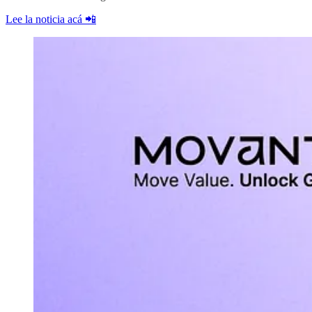
Lee la noticia acá 📲