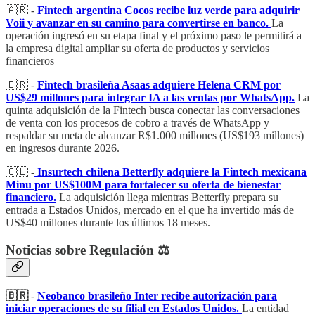
🇦🇷 -
Fintech argentina Cocos recibe luz verde para adquirir
Voii y avanzar en su camino para convertirse en banco.
La
operación ingresó en su etapa final y el próximo paso le permitirá a
la empresa digital ampliar su oferta de productos y servicios
financieros
🇧🇷 -
Fintech brasileña Asaas adquiere Helena CRM por
US$29 millones para integrar IA a las ventas por WhatsApp.
La
quinta adquisición de la Fintech busca conectar las conversaciones
de venta con los procesos de cobro a través de WhatsApp y
respaldar su meta de alcanzar R$1.000 millones (US$193 millones)
en ingresos durante 2026.
🇨🇱 -
Insurtech chilena Betterfly adquiere la Fintech mexicana
Minu por US$100M para fortalecer su oferta de bienestar
financiero.
La adquisición llega mientras Betterfly prepara su
entrada a Estados Unidos, mercado en el que ha invertido más de
US$40 millones durante los últimos 18 meses.
Noticias sobre Regulación ⚖️
🇧🇷
-
Neobanco brasileño Inter recibe autorización para
iniciar operaciones de su filial en Estados Unidos.
La entidad