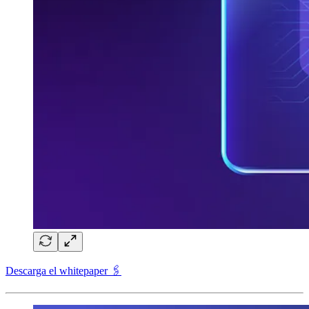
Descarga el whitepaper 🖇️