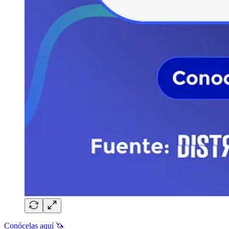
Conócelas aquí 🦄