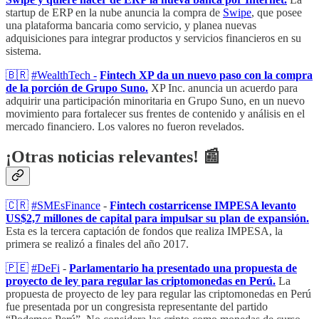
startup de ERP en la nube anuncia la compra de
Swipe
, que posee
una plataforma bancaria como servicio, y planea nuevas
adquisiciones para integrar productos y servicios financieros en su
sistema.
🇧🇷
#WealthTech -
Fintech XP da un nuevo paso con la compra
de la porción de Grupo Suno.
XP Inc. anuncia un acuerdo para
adquirir una participación minoritaria en Grupo Suno, en un nuevo
movimiento para fortalecer sus frentes de contenido y análisis en el
mercado financiero. Los valores no fueron revelados.
¡Otras noticias relevantes! 📰
🇨🇷
#SMEsFinance
-
Fintech costarricense IMPESA levanto
US$2,7 millones de capital para impulsar su plan de expansión.
Esta es la tercera captación de fondos que realiza IMPESA, la
primera se realizó a finales del año 2017.
🇵🇪
#DeFi
-
Parlamentario ha presentado una propuesta de
proyecto de ley para regular las criptomonedas en Perú.
La
propuesta de proyecto de ley para regular las criptomonedas en Perú
fue presentada por un congresista representante del partido