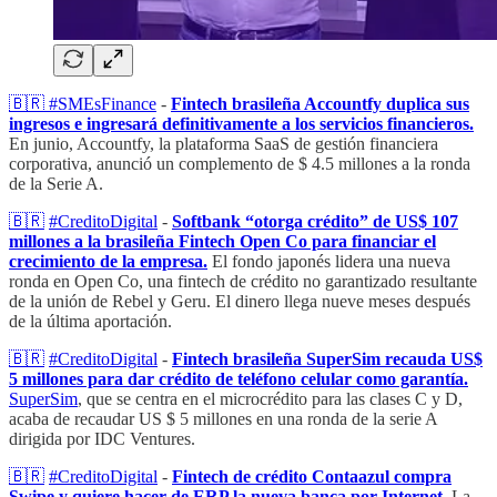
🇧🇷
#SMEsFinance
-
Fintech brasileña Accountfy duplica sus
ingresos e ingresará definitivamente a los servicios financieros.
En junio, Accountfy, la plataforma SaaS de gestión financiera
corporativa, anunció un complemento de $ 4.5 millones a la ronda
de la Serie A.
🇧🇷
#CreditoDigital
-
Softbank “otorga crédito” de US$ 107
millones a la brasileña Fintech Open Co para financiar el
crecimiento de la empresa.
El fondo japonés lidera una nueva
ronda en Open Co, una fintech de crédito no garantizado resultante
de la unión de Rebel y Geru. El dinero llega nueve meses después
de la última aportación.
🇧🇷
#CreditoDigital
-
Fintech brasileña SuperSim recauda US$
5 millones para dar crédito de teléfono celular como garantía.
SuperSim
, que se centra en el microcrédito para las clases C y D,
acaba de recaudar US $ 5 millones en una ronda de la serie A
dirigida por IDC Ventures.
🇧🇷
#CreditoDigital
-
Fintech de crédito Contaazul compra
Swipe y quiere hacer de ERP la nueva banca por Internet.
La