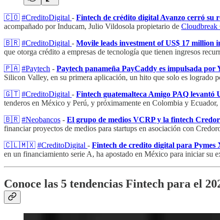
🇨🇴
#CreditoDigital
-
Fintech de crédito digital Avanzo cerró su 
acompañado por Inducam, Julio Vildosola propietario de
Cloudbreak 
🇧🇷
#CreditoDigital
-
Movile leads investment of US$ 17 million in
que otorga crédito a empresas de tecnología que tienen ingresos recurr
🇵🇦
#Paytech
-
Paytech panameña PayCaddy es impulsada por Y 
Silicon Valley, en su primera aplicación, un hito que solo es logrado 
🇬🇹
#CreditoDigital
-
Fintech guatemalteca Amigo PAQ levantó US
tenderos en México y Perú, y próximamente en Colombia y Ecuador, o
🇧🇷
#Neobancos
-
El grupo de medios VCRP y la fintech Credoro
financiar proyectos de medios para startups en asociación con Credor
🇨🇱
🇲🇽
#CreditoDigital
-
Fintech de credito digital para Pymes
en un financiamiento serie A, ha apostado en México para iniciar su e
Conoce las 5 tendencias Fintech para el 2