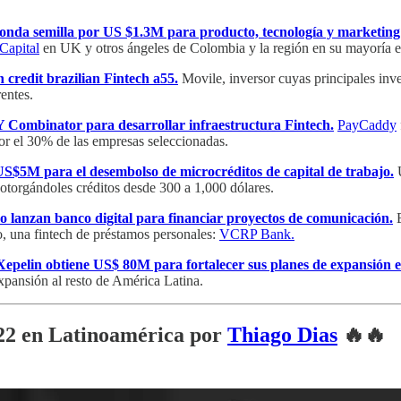
ronda semilla por US $1.3M para producto, tecnología y marketing 
Capital
en UK y otros ángeles de Colombia y la región en su mayoría ex
 credit brazilian Fintech a55.
Movile, inversor cuyas principales inv
entes.
Combinator para desarrollar infraestructura Fintech.
PayCaddy
por el 30% de las empresas seleccionadas.
$5M para el desembolso de microcréditos de capital de trabajo.
torgándoles créditos desde 300 a 1,000 dólares.
 lanzan banco digital para financiar proyectos de comunicación.
E
o, una fintech de préstamos personales:
VCRP Bank.
 Xepelin obtiene US$ 80M para fortalecer sus planes de expansión 
xpansión al resto de América Latina.
022 en Latinoamérica por
Thiago Dias
🔥🔥