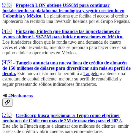
🇨🇴
-
Proptech LQN obtiene US$8M para continuar
fortaleciendo su plataforma tecnológica y seguir creciendo en
Colombia y México.
La plataforma que facilita el acceso al crédito
hipotecario ha recibido una inversión liderada por el Grupo Pegasus.
🇲🇽
-
Finkargo, Fintech que financia las importaciones de
pymes obtiene US$7.5M para iniciar operaciones en México.
Los fundadores dicen que la ronda tuvo una demanda de cuatro
veces el valor levantado, mientras se preparan para hacer crecer su
equipo e iniciar operaciones en México.
🇲🇽
-
Tangelo anuncia una nueva línea de crédito de almacén
de 150 millones de dólares para diversificar aún más su perfil de
deuda.
Este nuevo instrumento permitirá a
Tangelo
mantener una
estructura de capital eficiente, mejorar su perfil de rentabilidad y
seguir presentando sólidos indicadores financieros.
📲
#Neobancos
🇨🇱
-
Credicorp busca posicionar a Tenpo como el primer
neobanco de Chile con más de 2M de usuarios para el 2022.
Este año la Fintech aspira a alcanzar dos millones de clientes, emitir
tarjetas de crédito y abrir cuentas para emprendedores.