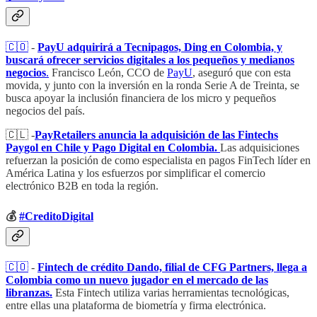
🇨🇴
-
PayU adquirirá a Tecnipagos, Ding en Colombia, y
buscará ofrecer servicios digitales a los pequeños y medianos
negocios
.
Francisco León, CCO de
PayU
, aseguró que con esta
movida, y junto con la inversión en la ronda Serie A de Treinta, se
busca apoyar la inclusión financiera de los micro y pequeños
negocios del país.
🇨🇱 -
PayRetailers anuncia la adquisición de las Fintechs
Paygol en Chile y Pago Digital en Colombia.
Las adquisiciones
refuerzan la posición de como especialista en pagos FinTech líder en
América Latina y los esfuerzos por simplificar el comercio
electrónico B2B en toda la región.
💰
#CreditoDigital
🇨🇴
-
Fintech de crédito Dando, filial de CFG Partners, llega a
Colombia como un nuevo jugador en el mercado de las
libranzas.
Esta Fintech utiliza varias herramientas tecnológicas,
entre ellas una plataforma de biometría y firma electrónica.