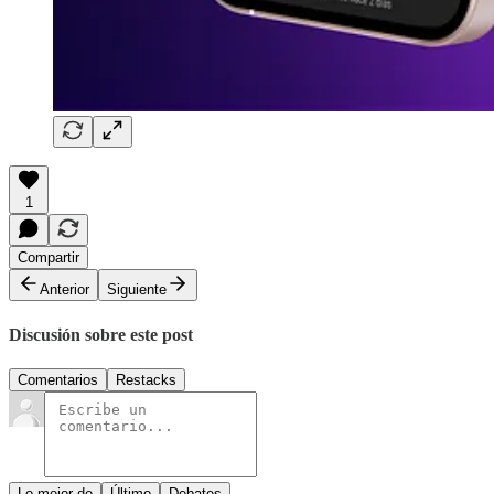
1
Compartir
Anterior
Siguiente
Discusión sobre este post
Comentarios
Restacks
Lo mejor de
Último
Debates