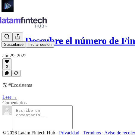
#46 - Descubre el número de Fi
Suscribirse
Iniciar sesión
abr 29, 2022
3
🌎​ #Ecosistema
Leer →
Comentarios
© 2026 Latam Fintech Hub
·
Privacidad
∙
Términos
∙
Aviso de recole