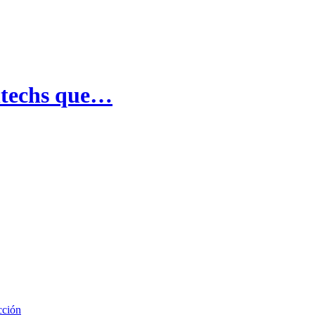
ntechs que…
cción