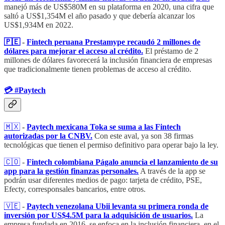
manejó más de US$580M en su plataforma en 2020, una cifra que
saltó a US$1,354M el año pasado y que debería alcanzar los
US$1,934M en 2022.
🇵🇪
​ -
Fintech peruana Prestamype recaudó 2 millones de
dólares para mejorar el acceso al crédito.
El préstamo de 2
millones de dólares favorecerá la inclusión financiera de empresas
que tradicionalmente tienen problemas de acceso al crédito.
💳​ #Paytech
🇲🇽
-
Paytech mexicana Toka se suma a las Fintech
autorizadas por la CNBV.
Con este aval, ya son 38 firmas
tecnológicas que tienen el permiso definitivo para operar bajo la ley.
🇨🇴
​​ -
Fintech colombiana Págalo anuncia el lanzamiento de su
app para la gestión finanzas personales.
A través de la app se
podrán usar diferentes medios de pago: tarjeta de crédito, PSE,
Efecty, corresponsales bancarios, entre otros.
​🇻🇪
​ -
Paytech venezolana Ubii levanta su primera ronda de
inversión por US$4.5M para la adquisición de usuarios.
La
empresa fundada en 2016, se enfoca en la inclusión financiera, en el