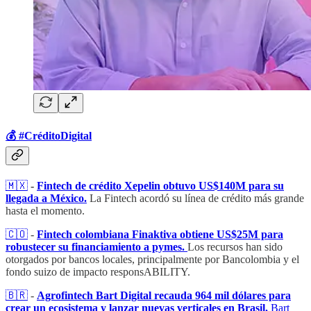
💰​ #CréditoDigital
🇲🇽
-
Fintech de crédito Xepelin obtuvo US$140M para su
llegada a México.
La Fintech acordó su línea de crédito más grande
hasta el momento.
🇨🇴
​​ -
Fintech colombiana Finaktiva obtiene US$25M para
robustecer su financiamiento a pymes.
Los recursos han sido
otorgados por bancos locales, principalmente por Bancolombia y el
fondo suizo de impacto responsABILITY.
🇧🇷
​ -
Agrofintech Bart Digital recauda 964 mil dólares para
crear un ecosistema y lanzar nuevas verticales en Brasil.
Bart