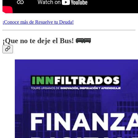
¡Conoce más de Resuelve tu Deuda!
¡Que no te deje el Bus! 🚌🚌