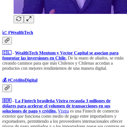
​📈 #WealthTech
🇨🇱
​ -
WealthTech Mentum y Vector Capital se asocian para
fomentar las inversiones en Chile.
De la mano de aliados, se están
creando caminos para que más Chilenos y Chilenas accedan a
productos con mejores rendimientos de una manera digital.
💰​ #CréditoDigital
🇧🇷
​ -
La Fintech brasileña Vixtra recauda 3 millones de
dólares para acelerar el volumen de transacciones en sus
soluciones de pago y crédito.
Vixtra
es una Fintech de comercio
exterior que funciona como medio de pago entre importadores y
exportadores, permitiendo a los proveedores internacionales ofrecer
plazos de pago ampliados y a los importadores pagar sus compras en