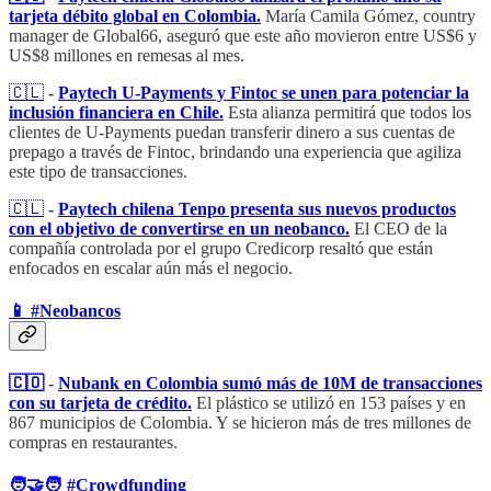
tarjeta débito global en Colombia.
María Camila Gómez, country
manager de Global66, aseguró que este año movieron entre US$6 y
US$8 millones en remesas al mes.
🇨🇱
​
-
Paytech U-Payments y Fintoc se unen para potenciar la
inclusión financiera en Chile.
Esta alianza permitirá que todos los
clientes de U-Payments puedan transferir dinero a sus cuentas de
prepago a través de Fintoc, brindando una experiencia que agiliza
este tipo de transacciones.
🇨🇱
​
-
Paytech chilena Tenpo presenta sus nuevos productos
con el objetivo de convertirse en un neobanco.
El CEO de la
compañía controlada por el grupo Credicorp resaltó que están
enfocados en escalar aún más el negocio.
📱​ #Neobancos
🇨🇴
​​ -
Nubank en Colombia sumó más de 10M de transacciones
con su tarjeta de crédito.
El plástico se utilizó en 153 países y en
867 municipios de Colombia. Y se hicieron más de tres millones de
compras en restaurantes.
🧑‍🤝‍🧑 #Crowdfunding