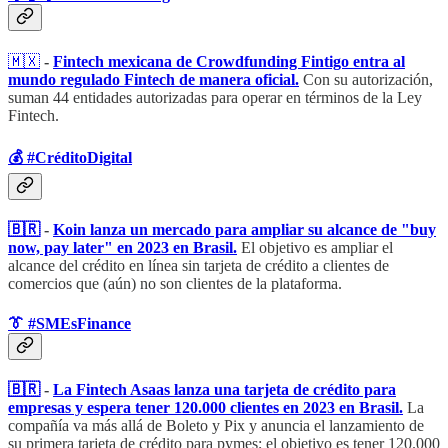
🇲🇽
-
Fintech mexicana de Crowdfunding Fintigo entra al
mundo regulado Fintech de manera oficial.
Con su autorización,
suman 44 entidades autorizadas para operar en términos de la Ley
Fintech.
💰​ #CréditoDigital
🇧🇷
-
Koin lanza un mercado para ampliar su alcance de "buy
now, pay later" en 2023 en Brasil.
El objetivo es ampliar el
alcance del crédito en línea sin tarjeta de crédito a clientes de
comercios que (aún) no son clientes de la plataforma.
👔 #SMEsFinance
🇧🇷
-
La Fintech Asaas lanza una tarjeta de crédito para
empresas y espera tener 120.000 clientes en 2023 en Brasil.
La
compañía va más allá de Boleto y Pix y anuncia el lanzamiento de
su primera tarjeta de crédito para pymes; el objetivo es tener 120.000