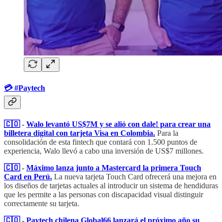
💳​ #Paytech
🇨🇴
​​ -
Walo levantó US$7M y se alió con dale! para crear una
billetera digital con tarjeta Visa en Colombia.
Para la
consolidación de esta fintech que contará con 1.500 puntos de
experiencia, Walo llevó a cabo una inversión de US$7 millones.
🇨🇴
​​ -
Máximo lanza junto a Mastercard la primera Touch
Card en Perú.
La nueva tarjeta Touch Card ofrecerá una mejora en
los diseños de tarjetas actuales al introducir un sistema de hendiduras
que les permite a las personas con discapacidad visual distinguir
correctamente su tarjeta.
🇨🇴
​​ -
Paytech chilena Global66 lanzará el próximo año su