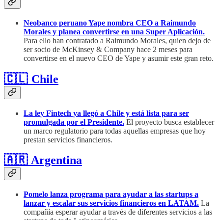
Neobanco peruano Yape nombra CEO a Raimundo
Morales y planea convertirse en una Super Aplicación.
Para ello han contratado a Raimundo Morales, quien dejo de
ser socio de McKinsey & Company hace 2 meses para
convertirse en el nuevo CEO de Yape y asumir este gran reto.
🇨🇱 Chile
La ley Fintech ya llegó a Chile y está lista para ser
promulgada por el Presidente.
El proyecto busca establecer
un marco regulatorio para todas aquellas empresas que hoy
prestan servicios financieros.
🇦🇷 Argentina
Pomelo lanza programa para ayudar a las startups a
lanzar y escalar sus servicios financieros en LATAM.
La
compañía esperar ayudar a través de diferentes servicios a las