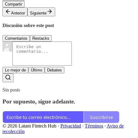
Compartir
Anterior
Siguiente
Discusión sobre este post
Comentarios
Restacks
Lo mejor de
Último
Debates
Sin posts
Por supuesto, sigue adelante.
Suscribirse
© 2026 Latam Fintech Hub
·
Privacidad
∙
Términos
∙
Aviso de
recolección