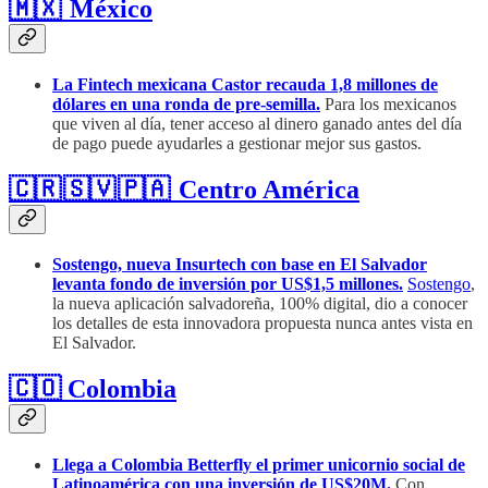
🇲🇽 México
La Fintech mexicana Castor recauda 1,8 millones de
dólares en una ronda de pre-semilla.
Para los mexicanos
que viven al día, tener acceso al dinero ganado antes del día
de pago puede ayudarles a gestionar mejor sus gastos.
🇨🇷 🇸🇻 🇵🇦 Centro América
Sostengo, nueva Insurtech con base en El Salvador
levanta fondo de inversión por US$1,5 millones.
Sostengo
,
la nueva aplicación salvadoreña, 100% digital, dio a conocer
los detalles de esta innovadora propuesta nunca antes vista en
El Salvador.
🇨🇴 Colombia
Llega a Colombia Betterfly el primer unicornio social de
Latinoamérica con una inversión de US$20M.
Con