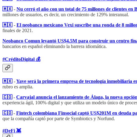
🇲🇽
-
Nu cerró el año con un total de 75 millones de clientes en
millones de usuarios, es decir, un crecimiento de 129% interanual.
🇲🇽
-
El neobanco mexicano Vexi suscribe una ronda de 8 millone
finales de 2021.
Neobanco Comun levantó US$4.5M para construir un centro fina
bancarios en español eliminando la barrera idiomática.
#CréditoDigital 💰
🇲🇽
-
Yave será la primera empresa de tecnología inmobiliaria e
rubro es amplia.
🇨🇴
-
Carvajal anuncia el lanzamiento de Álaga, la nueva opció
experiencia ágil, 100% digital y que utiliza un modelo único de proce
🇨🇴
-
Fintech colombiana Finsocial captó US$201M en deuda para
que la compañía captó por parte de Symbiotics y Norfund.
#DeFi 👾