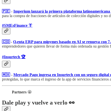
🇵🇪
-
Imperium lanzará la primera plataforma latinoamericana p
para la compra de fracciones de artículos de colección digitales y no di
#SMEsFinance 👔
🇨🇴
-
Q.enta ERP para mipymes basado en AI se renueva con 7.0
emprendedores que quieren llevar de forma más ordenada su gestión f
#Insurtech 🏆
🇲🇽
-
Mercado Pago ingresa en Insurtech con un seguro digital 
protegidas, lo que marca el ingreso de la app de servicios financieros a
Partners
🤩
Dale play y vuelve a verlo 👀