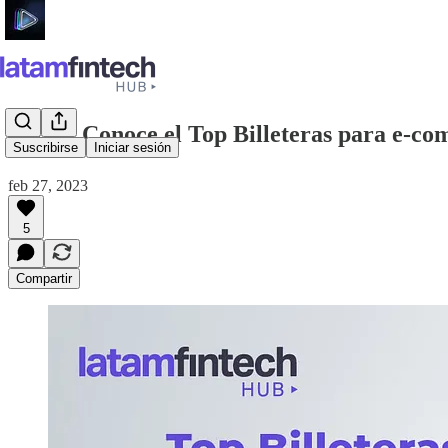
#91 💳 Conoce el Top Billeteras para e-c
Suscribirse
Iniciar sesión
feb 27, 2023
5
Compartir