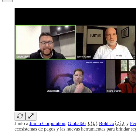
Junto a
Jumio Corporation
,
Global66
🇨🇱,
Bold.co
🇨🇴 y
Pe
ecosistemas de pagos y las nuevas herramientas para brindar seg