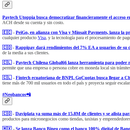
Paytech Utoppia busca democratizar financieramente el acceso 
ACH desde su cuenta y sin costo.
🇪🇨
-
PeiGo, en alianza con Visa y Minsait Payments, lanza la p
cualquier producto
Visa
, y la tecnología para el procesamiento de pa
🇨🇴
-
Rappipay dará rendimientos del 7% EA a usuarios de su 
de la media a sus clientes.
🇨🇱
-
Paytech Chilena Global66 lanza herramienta para poder re
permite que una empresa o persona cobre en moneda local sin trámites a
🇨🇱
-
Fintech ecuatoriana de BNPL GoCuotas busca llegar a Chil
tiene más de 700 mil usuarios en todo el país y proyecta seguir escala
#Neobancos📲
🇨🇴
-
Daviplata ya suma más de 15.8M de clientes y se alista para
productos para micronegocios como tiendas, taxistas y emprendedores di
🇲🇽
-
Se lanza Banco Bineo como el banco 100% digital de Bano