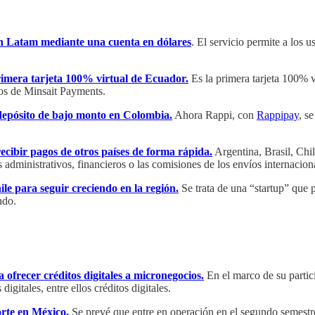
en Latam mediante una cuenta en dólares
. El servicio permite a los 
rimera tarjeta 100% virtual de Ecuador.
Es la primera tarjeta 100% v
gos de Minsait Payments.
depósito de bajo monto en Colombia.
Ahora Rappi, con
Rappipay
, s
cibir pagos de otros países de forma rápida.
Argentina, Brasil, Chi
dministrativos, financieros o las comisiones de los envíos internaciona
e para seguir creciendo en la región.
Se trata de una “startup” que p
ndo.
 ofrecer créditos digitales a micronegocios.
En el marco de su parti
gitales, entre ellos créditos digitales.
rte en México.
Se prevé que entre en operación en el segundo semestr