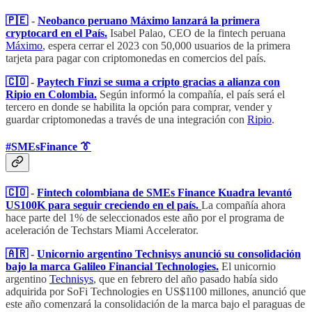
🇵🇪
-
Neobanco peruano Máximo lanzará la primera
cryptocard en el País.
Isabel Palao, CEO de la fintech peruana
Máximo
, espera cerrar el 2023 con 50,000 usuarios de la primera
tarjeta para pagar con criptomonedas en comercios del país.
🇨🇴
-
Paytech Finzi se suma a cripto gracias a alianza con
Ripio en Colombia.
Según informó la compañía, el país será el
tercero en donde se habilita la opción para comprar, vender y
guardar criptomonedas a través de una integración con
Ripio
.
#SMEsFinance 👔
🇨🇴
-
Fintech colombiana de SMEs Finance Kuadra levantó
US100K para seguir creciendo en el país.
La compañía ahora
hace parte del 1% de seleccionados este año por el programa de
aceleración de Techstars Miami Accelerator.
🇦🇷
-
Unicornio argentino Technisys anunció su consolidación
bajo la marca Galileo Financial Technologies.
El unicornio
argentino
Technisys
, que en febrero del año pasado había sido
adquirida por SoFi Technologies en US$1100 millones, anunció que
este año comenzará la consolidación de la marca bajo el paraguas de