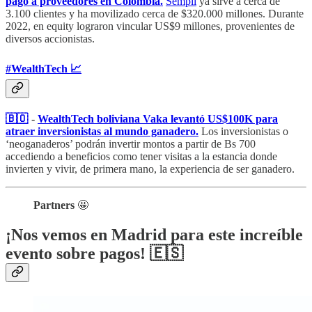
pago a proveedores en Colombia.
Sempli
ya sirve a cerca de
3.100 clientes y ha movilizado cerca de $320.000 millones. Durante
2022, en equity lograron vincular US$9 millones, provenientes de
diversos accionistas.
#WealthTech 📈
🇧🇴
-
WealthTech boliviana Vaka levantó US$100K para
atraer inversionistas al mundo ganadero.
Los inversionistas o
‘neoganaderos’ podrán invertir montos a partir de Bs 700
accediendo a beneficios como tener visitas a la estancia donde
invierten y vivir, de primera mano, la experiencia de ser ganadero.
Partners
🤩
¡Nos vemos en Madrid para este increíble
evento sobre pagos! 🇪🇸