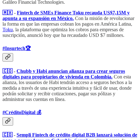
Galileo Financial Technologies.
🇲🇽
-
Fintech de SMEs Finance Toku recauda US$7,15M y
apunta a su expansión en México.
Con la misión de revolucionar
la forma en que las empresas cobran los pagos en América Latina,
Toku
, la plataforma que optimiza los cobros para empresas de
suscripción, anunció hoy que ha recaudado USD $7 millones.
#Insurtech🏆
🇨🇴
-
Chubb y Habi anuncian alianza para crear seguros
digitales para propietarios de vivienda en Colombia.
Con esta
alianza, los usuarios de Habi tendrán acceso a seguros hechos a la
medida a través de una experiencia intuitiva y fácil de usar, donde
podrán solicitar y recibir cotizaciones, pagar sus pólizas y
administrar sus cuentas en línea.
#CréditoDigital 💰
🇨🇴
-
Sempli Fintech de crédito digital B2B lanzará solución de