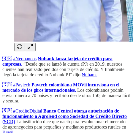
🇧🇷
#Neobancos
Nubank lanza tarjeta de crédito para
empresas.
“Desde que se lanzó la cuenta (PJ) en 2019, nuestros
clientes han realizado pedidos con tarjeta de crédito. Y finalmente
llegó la tarjeta de crédito Nubank PJ” dijo
Nubank
.
🇨🇴
#Paytech
Paytech colombiana MOVii incursiona en el
mercado de los giros internacionales.
Los colombianos podrán
enviar dinero a 70 países y recibirlo desde otros 150, de manera fácil
y segura.
🇧🇷
#CreditoDigital
Banco Central otorga autorización de
funcionamiento a Agrolend como Sociedad de Crédito Directo
(SCD)
La institución dice que nació para revolucionar el mercado
de agronegocios para pequeños y medianos productores rurales en
Brasil.