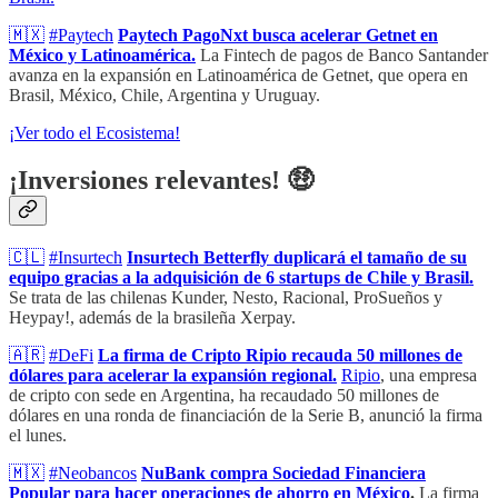
🇲🇽
#Paytech
Paytech PagoNxt busca acelerar Getnet en
México y Latinoamérica.
La Fintech de pagos de Banco Santander
avanza en la expansión en Latinoamérica de Getnet, que opera en
Brasil, México, Chile, Argentina y Uruguay.
¡Ver todo el Ecosistema!
¡Inversiones relevantes! 🤑
🇨🇱
#Insurtech
Insurtech Betterfly duplicará el tamaño de su
equipo gracias a la adquisición de 6 startups de Chile y Brasil.
Se trata de las chilenas Kunder, Nesto, Racional, ProSueños y
Heypay!, además de la brasileña Xerpay.
🇦🇷
#DeFi
La firma de Cripto Ripio recauda 50 millones de
dólares para acelerar la expansión regional.
Ripio
, una empresa
de cripto con sede en Argentina, ha recaudado 50 millones de
dólares en una ronda de financiación de la Serie B, anunció la firma
el lunes.
🇲🇽
#Neobancos
NuBank compra Sociedad Financiera
Popular para hacer operaciones de ahorro en México
.
La firma