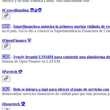
México y en toda América Latina "está básicamente rota".
#Crowdfunding 🧑‍🤝‍🧑
🇨🇴
-
Superfinanciera autoriza la primera startup vigilada de c
en el país. Así lo dio a conocer la Superintendencia Financiera de 
#OpenFinance 💡
🇲🇽
-
Syncfy levantó US$10M para construir una plataforma d
historia de Open Finance en LATAM.
#Paytech 💳
🇦🇷
-
Belo se integra a tapi para ofrecer el pago de servicios con 
democratizar servicios financieros de calidad para que más personas p
#Insurtech 🏆