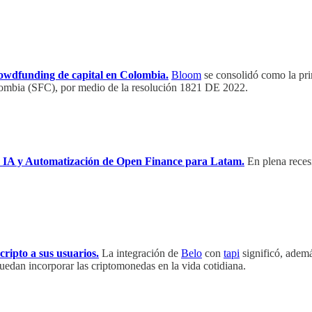
rowdfunding de capital en Colombia.
Bloom
se consolidó como la pri
Colombia (SFC), por medio de la resolución 1821 DE 2022.
e IA y Automatización de Open Finance para Latam.
En plena reces
cripto a sus usuarios.
La integración de
Belo
con
tapi
significó, adem
uedan incorporar las criptomonedas en la vida cotidiana.