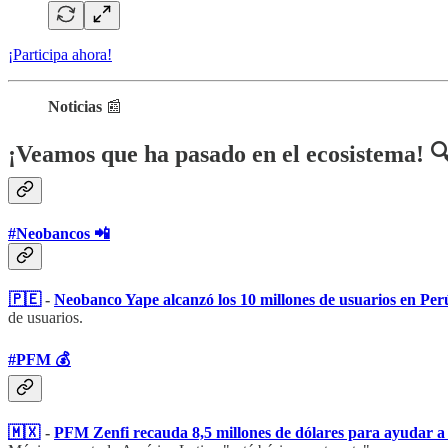
¡Participa ahora!
Noticias
📰
¡Veamos que ha pasado en el ecosistema! 
#Neobancos 📲
🇵🇪
-
Neobanco Yape alcanzó los 10 millones de usuarios en Per
de usuarios.
#PFM 💰
🇲🇽
-
PFM Zenfi recauda 8,5 millones de dólares para ayudar a l