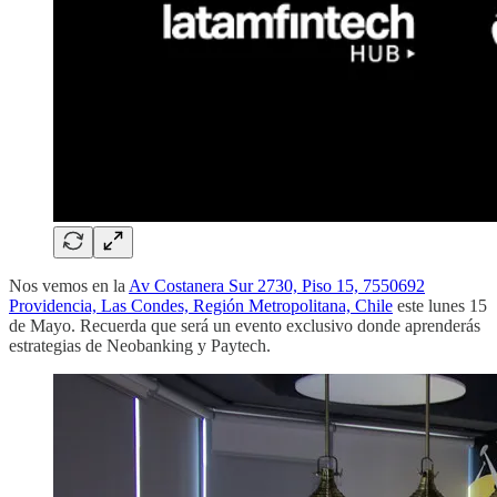
Nos vemos en la
Av Costanera Sur 2730, Piso 15, 7550692
Providencia, Las Condes, Región Metropolitana, Chile
este lunes 15
de Mayo. Recuerda que será un evento exclusivo donde aprenderás
estrategias de Neobanking y Paytech.