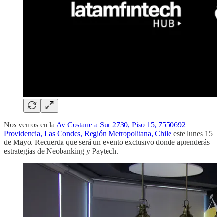
Nos vemos en la
Av Costanera Sur 2730, Piso 15, 7550692
Providencia, Las Condes, Región Metropolitana, Chile
este lunes 15
de Mayo. Recuerda que será un evento exclusivo donde aprenderás
estrategias de Neobanking y Paytech.