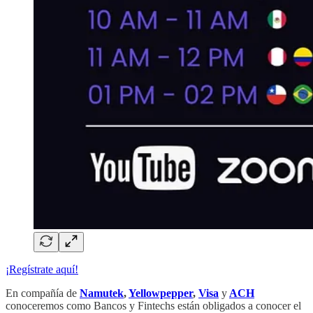
¡Regístrate aquí!
En compañía de
Namutek
,
Yellowpepper
,
Visa
y
ACH
conoceremos como Bancos y Fintechs están obligados a conocer el