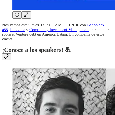
Nos vemos este jueves 9 a las 11AM 🇨🇴🇲🇽 con
Bancoldex
,
a55
,
Lendable
y
Community Investment Management
Para hablar
sobre el Venture debt en América Latina. En compañía de estos
cracks:
¡Conoce a los speakers! 💪