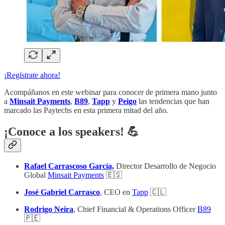
¡Regístrate ahora!
Acompáñanos en este webinar para conocer de primera mano junto
a
Minsait
Payments
,
B89
,
Tapp
y
Peigo
las tendencias que han
marcado las Paytechs en esta primera mitad del año.
¡Conoce a los speakers! 💪
Rafael Carrascoso García,
Director Desarrollo de Negocio
Global
Minsait Payments
🇪🇸
José Gabriel Carrasco
, CEO en
Tapp
🇨🇱
Rodrigo Neira
, Chief Financial & Operations Officer
B89
🇵🇪