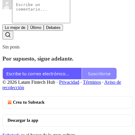
Lo mejor de
Último
Debates
Sin posts
Por supuesto, sigue adelante.
Suscribirse
© 2026 Latam Fintech Hub
·
Privacidad
∙
Términos
∙
Aviso de
recolección
Crea tu Substack
Descargar la app