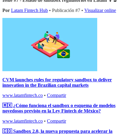
Issue #7 - Estado de sandbox regulatorios en Latam 👨‍🔬
Por
Latam Fintech Hub
• Publicación #7 •
Visualizar online
CVM launches rules for regulatory sandbox to deliver
innovation in the Brazilian capital markets
www.latamfintech.co
•
Compartir
🇲🇽 ¿Cómo funciona el sandbox o esquema de modelos
novedosos previsto en la Ley Fintech de México?
www.latamfintech.co
•
Compartir
🇨🇴 Sandbox 2.0, la nueva propuesta para acelerar la