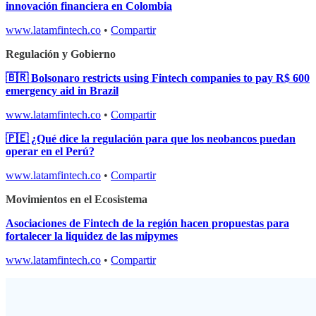
innovación financiera en Colombia
www.latamfintech.co
•
Compartir
Regulación y Gobierno
🇧🇷 Bolsonaro restricts using Fintech companies to pay R$ 600
emergency aid in Brazil
www.latamfintech.co
•
Compartir
🇵🇪 ¿Qué dice la regulación para que los neobancos puedan
operar en el Perú?
www.latamfintech.co
•
Compartir
Movimientos en el Ecosistema
Asociaciones de Fintech de la región hacen propuestas para
fortalecer la liquidez de las mipymes
www.latamfintech.co
•
Compartir