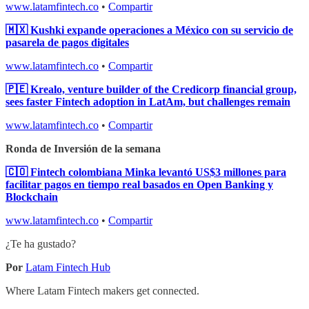
www.latamfintech.co
•
Compartir
🇲🇽 Kushki expande operaciones a México con su servicio de
pasarela de pagos digitales
www.latamfintech.co
•
Compartir
🇵🇪 Krealo, venture builder of the Credicorp financial group,
sees faster Fintech adoption in LatAm, but challenges remain
www.latamfintech.co
•
Compartir
Ronda de Inversión de la semana
🇨🇴 Fintech colombiana Minka levantó US$3 millones para
facilitar pagos en tiempo real basados en Open Banking y
Blockchain
www.latamfintech.co
•
Compartir
¿Te ha gustado?
Por
Latam Fintech Hub
Where Latam Fintech makers get connected.