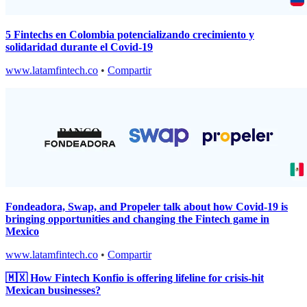
5 Fintechs en Colombia potencializando crecimiento y
solidaridad durante el Covid-19
www.latamfintech.co
•
Compartir
Fondeadora, Swap, and Propeler talk about how Covid-19 is
bringing opportunities and changing the Fintech game in
Mexico
www.latamfintech.co
•
Compartir
🇲🇽 How Fintech Konfio is offering lifeline for crisis-hit
Mexican businesses?