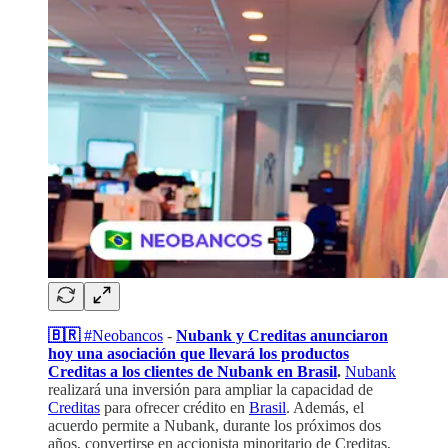
🇧🇷
#Neobancos
-
Nubank y Creditas anunciaron
hoy una asociación que llevará los productos
Creditas a los clientes de Nubank en Brasil
.
Nubank
realizará una inversión para ampliar la capacidad de
Creditas
para ofrecer crédito en
Brasil
. Además, el
acuerdo permite a Nubank, durante los próximos dos
años, convertirse en accionista minoritario de Creditas,