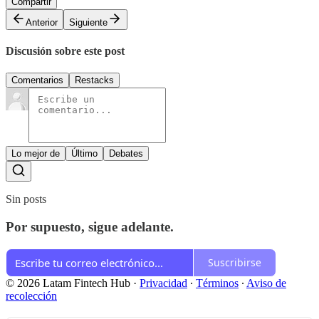
Compartir
Anterior
Siguiente
Discusión sobre este post
Comentarios
Restacks
Lo mejor de
Último
Debates
Sin posts
Por supuesto, sigue adelante.
Suscribirse
© 2026 Latam Fintech Hub
·
Privacidad
∙
Términos
∙
Aviso de
recolección