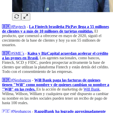
🇧🇷
#Paytech
-
La Fintech brasileña PicPay llega a 55 millones
de clientes y a más de 10 millones de tarjetas emitidas.
El
producto, que comenzó a ofrecerse en mayo de 2020, siguió el
crecimiento de la base de clientes y hoy ya son 55 millones de
usuarios.
🇧🇷
#SME´s
-
Kalea y BizCapital acuerdan acelerar el crédito
a las pymes en Brasil.
Los agentes nacionales, como bancos,
Fintech, SCD y FIDC, pueden prospectar activamente la base de
clientes que utilizan la plataforma Fintech y están detrás del crédito.
Todo con el consentimiento de las empresas.
🇧🇷
#Neobancos
-
Will Bank paga las facturas de quienes
tienen "Will" como nombre y de quienes cambian su nombre a
"Will" en las redes.
En la acción de marketing de
Will Bank
,
Willma, Willson, William y cualquiera que esté dispuesto a cambiar
su nombre en las redes sociales pueden tener un recibo de pago de
hasta 100 reales.
🇵🇪
#Neobancos
-
RappiBank ha logrado aproximadamente