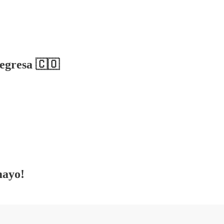
egresa 🇨🇴​
mayo!