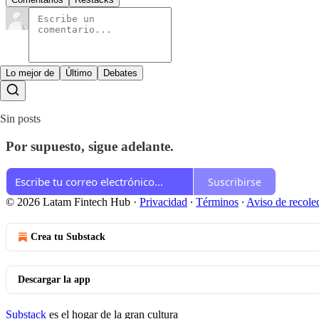
Lo mejor de
Último
Debates
Sin posts
Por supuesto, sigue adelante.
Suscribirse
© 2026 Latam Fintech Hub
·
Privacidad
∙
Términos
∙
Aviso de recole
Crea tu Substack
Descargar la app
Substack
es el hogar de la gran cultura