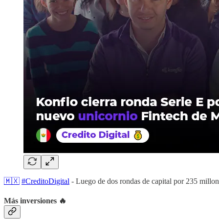
🇲🇽
#CreditoDigital
- Luego de dos rondas de capital por 235 millone
Más inversiones 🔥