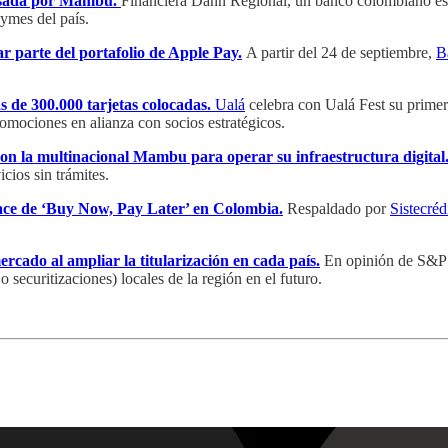
lsada por Mambu.
Financiera Dann Regional, un banco colombiano esp
pymes del país.
r parte del portafolio de Apple Pay.
A partir del 24 de septiembre,
B
 de 300.000 tarjetas colocadas.
Ualá
celebra con Ualá Fest su prime
omociones en alianza con socios estratégicos.
n la multinacional Mambu para operar su infraestructura digital
icios sin trámites.
ce de ‘Buy Now, Pay Later’ en Colombia.
Respaldado por
Sistecréd
rcado al ampliar la titularización en cada país.
En opinión de S&P 
securitizaciones) locales de la región en el futuro.