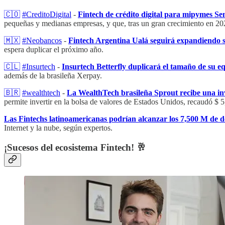
🇨🇴
#CreditoDigital
-
Fintech de crédito digital para mipymes Se
pequeñas y medianas empresas, y que, tras un gran crecimiento en 202
🇲🇽
#Neobancos
-
Fintech Argentina Ualá seguirá expandiendo s
espera duplicar el próximo año.
🇨🇱
#Insurtech
-
Insurtech Betterfly duplicará el tamaño de su equ
además de la brasileña Xerpay.
🇧🇷
#wealthtech
-
La WealthTech brasileña Sprout recibe una inv
permite invertir en la bolsa de valores de Estados Unidos, recaudó $ 5,
Las Fintechs latinoamericanas podrían alcanzar los 7,500 M de dó
Internet y la nube, según expertos.
¡Sucesos del ecosistema Fintech! 🥂