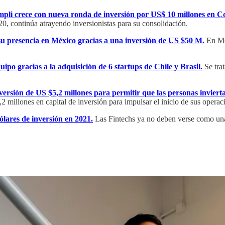
mpli crece con nueva ronda de inversión por US$ 10 millones en C
0, continúa atrayendo inversionistas para su consolidación.
u presencia en México gracias a una inversión de US $50 M.
En Mé
ipo gracias a la adquisición de 6 startups de Chile y Brasil.
Se tra
ersión de US $5,2 millones para permitir que las personas inviert
2 millones en capital de inversión para impulsar el inicio de sus operac
lares de inversión en 2021.
Las Fintechs ya no deben verse como una