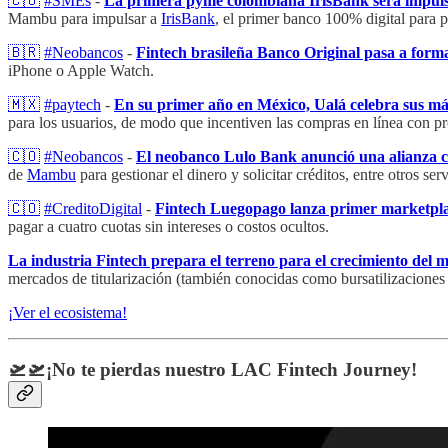
🇨🇴
#SMEs
-
La primera pyme colombiana IrisBank será impu
Mambu para impulsar a
IrisBank
, el primer banco 100% digital para 
🇧🇷
#Neobancos
-
Fintech brasileña Banco Original pasa a forma
iPhone o Apple Watch.
🇲🇽
#paytech
-
En su primer año en México, Ualá celebra sus más
para los usuarios, de modo que incentiven las compras en línea con pr
🇨🇴
#Neobancos
-
El neobanco Lulo Bank anunció una alianza co
de
Mambu
para gestionar el dinero y solicitar créditos, entre otros serv
🇨🇴
#CreditoDigital
-
Fintech Luegopago lanza primer marketpla
pagar a cuatro cuotas sin intereses o costos ocultos.
La industria Fintech prepara el terreno para el crecimiento del me
mercados de titularización (también conocidas como bursatilizaciones o 
¡Ver el ecosistema!
🛫🛫¡No te pierdas nuestro LAC Fintech Journey!