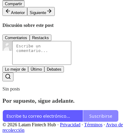
Compartir
Anterior
Siguiente
Discusión sobre este post
Comentarios
Restacks
Lo mejor de
Último
Debates
Sin posts
Por supuesto, sigue adelante.
Suscribirse
© 2026 Latam Fintech Hub
·
Privacidad
∙
Términos
∙
Aviso de
recolección