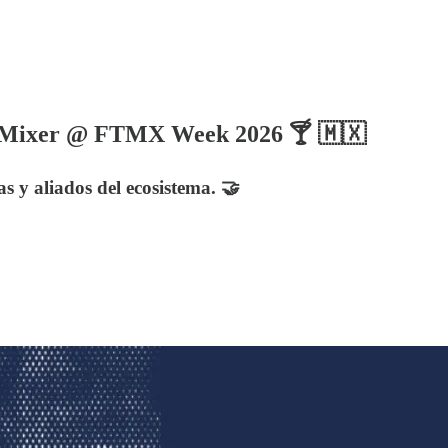
’s Mixer @ FTMX Week 2026 🍸 🇲🇽
s y aliados del ecosistema. 🤝