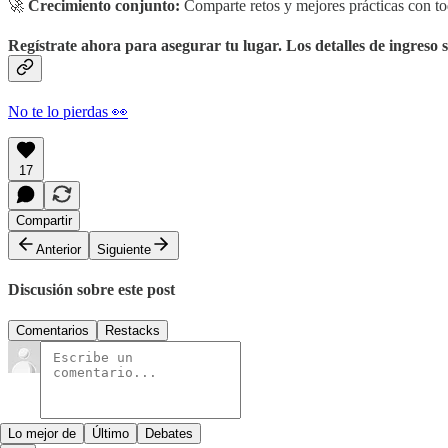
🚀
Crecimiento conjunto:
Comparte retos y mejores prácticas con to
Regístrate ahora para asegurar tu lugar. Los detalles de ingreso 
No te lo pierdas 👀
17
Compartir
Anterior
Siguiente
Discusión sobre este post
Comentarios
Restacks
Lo mejor de
Último
Debates