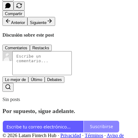
Compartir
Anterior
Siguiente
Discusión sobre este post
Comentarios
Restacks
Lo mejor de
Último
Debates
Sin posts
Por supuesto, sigue adelante.
Suscribirse
© 2026 Latam Fintech Hub
·
Privacidad
∙
Términos
∙
Aviso de