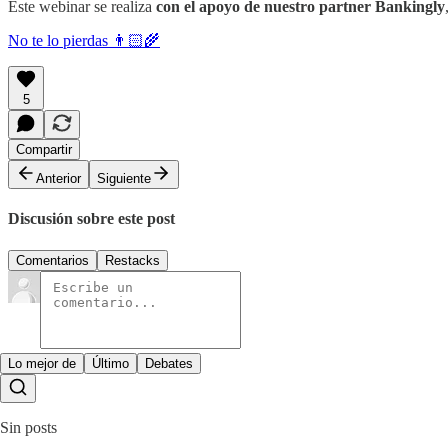
Este webinar se realiza
con el apoyo de nuestro partner Bankingly
No te lo pierdas 👨🏻‍🌾
5
Compartir
Anterior
Siguiente
Discusión sobre este post
Comentarios
Restacks
Lo mejor de
Último
Debates
Sin posts