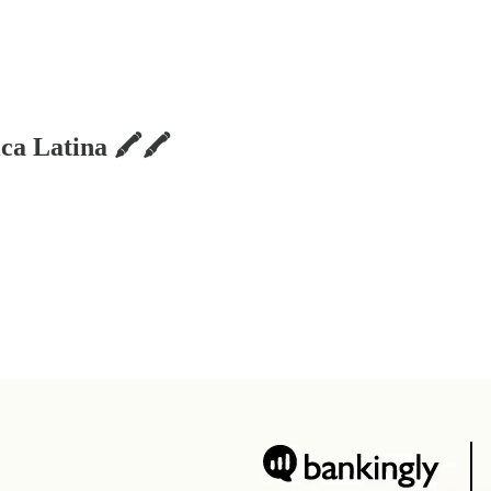
a Latina 🖍️🖍️